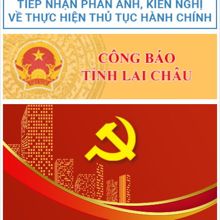
1670/NQ-UBTVQH15
Nghị quyết số 1670/NQ-UBTVQH15 của ỦY BAN THƯỜNG VỤ
QUỐC HỘI: Về việc sắp xếp các đơn vị hành chính cấp xã của tỉnh
Lai Châu năm 2025
lượt xem: 66 | lượt tải:46