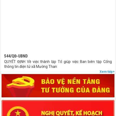
544/QĐ-UBND
QUYẾT ĐỊNH Về việc thành lập Tổ giúp việc Ban biên tập Cổng
thông tin điện tử xã Mường Than
lượt xem: 39 | lượt tải:20
Xem tiếp
407/QĐ-UBND
QUYẾT ĐỊNH Kiện toàn Ban biên tập Cổng thông tin điện tử xã
Mường Than
lượt xem: 44 | lượt tải:27
27/NQ-HĐND
Nghị quyết Thông qua chủ trương sắp xếp đơn vị hành chính cấp xã
của tỉnh Lai Châu năm 2025