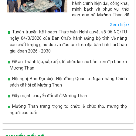
hành chính hiện đại, công khai,
minh bạch và phục vụ, thời
gian qua xã Mường Than đã
đẩy mạnh ứng dụng công nghệ thông tin, chuyển đổi số trong
Xem tiếp
mọi hoạt động quản lý, điều hành và giải quyết thủ tục hành
Tuyên truyền Kế hoạch Thực hiện Nghị quyết số 06-NQ/TU
chính. Những kết quả đạt được không chỉ nâng cao hiệu quả hoạt
động của cơ quan nhà nước mà còn tạo thuận lợi cho người dân,
ngày 04/3/2026 của Ban Chấp hành Đảng bộ tỉnh về nâng
doanh nghiệp, góp phần thúc đẩy phát triển kinh tế - xã hội trên
cao chất lượng giáo dục và đào tạo trên địa bàn tỉnh Lai Châu
địa bàn.
giai đoạn 2026 - 2030
Đề án Thành lập, sắp xếp, tổ chức lại các bản trên địa bàn xã
Mường Than
Hội nghị Ban Đại diện Hội đồng Quản trị Ngân hàng Chính
sách xã hội xã Mường Than
Đẩy mạnh chuyển đổi số ở Mường Than
Mường Than trang trọng tổ chức lễ chúc thọ, mừng thọ
người cao tuổi
Tết Tây Bắc - ấm áp tình yêu thương