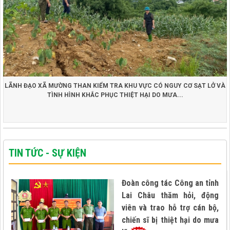
LÃNH ĐẠO XÃ MƯỜNG THAN KIỂM TRA KHU VỰC CÓ NGUY CƠ SẠT LỞ VÀ
TÌNH HÌNH KHẮC PHỤC THIỆT HẠI DO MƯA...
TIN TỨC - SỰ KIỆN
Đoàn công tác Công an tỉnh
Lai Châu thăm hỏi, động
viên và trao hỗ trợ cán bộ,
chiến sĩ bị thiệt hại do mưa