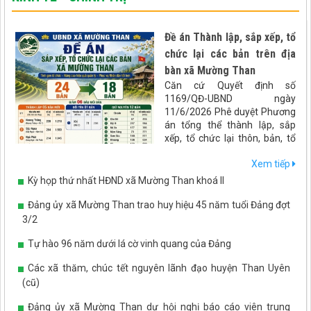
Đề án Thành lập, sắp xếp, tổ
chức lại các bản trên địa
bàn xã Mường Than
Căn cứ Quyết định số
1169/QĐ-UBND ngày
11/6/2026 Phê duyệt Phương
án tổng thể thành lập, sắp
xếp, tổ chức lại thôn, bản, tổ
dân phố trên địa bàn tỉnh Lai
Xem tiếp
Châu. UBND xã Mường Than
xây dựng đề án Sáp nhập bản
Kỳ họp thứ nhất HĐND xã Mường Than khoá II
trên địa bàn xã Mường Than
như sau:
Đảng ủy xã Mường Than trao huy hiệu 45 năm tuổi Đảng đợt
3/2
Tự hào 96 năm dưới lá cờ vinh quang của Đảng
Các xã thăm, chúc tết nguyên lãnh đạo huyện Than Uyên
(cũ)
Đảng ủy xã Mường Than dự hội nghị báo cáo viên trung