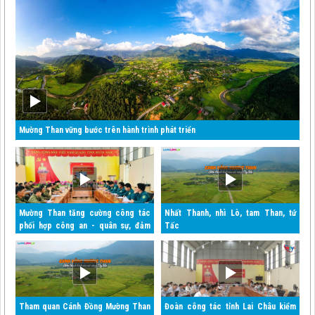
Mường Than vững bước trên hành trình phát triển
Mường Than tăng cường công tác
Nhất Thanh, nhì Lò, tam Than, tứ
phối hợp công an - quân sự, đảm
Tấc
bảo an ninh quốc gia và trật tự an
toàn xã hội
Tham quan Cánh Đồng Mường Than
Đoàn công tác tỉnh Lai Châu kiểm