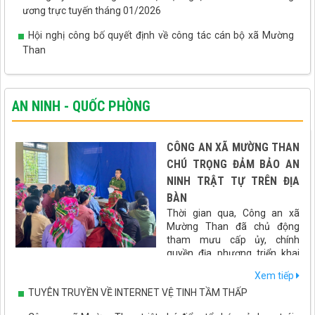
ương trực tuyến tháng 01/2026
Hội nghị công bố quyết định về công tác cán bộ xã Mường
Than
AN NINH - QUỐC PHÒNG
CÔNG AN XÃ MƯỜNG THAN
CHÚ TRỌNG ĐẢM BẢO AN
NINH TRẬT TỰ TRÊN ĐỊA
BÀN
Thời gian qua, Công an xã
Mường Than đã chủ động
tham mưu cấp ủy, chính
quyền địa phương triển khai
đồng bộ nhiều giải pháp nhằm giữ vững an ninh chính trị, bảo
Xem tiếp
đảm trật tự an toàn xã hội, góp phần tạo môi trường ổn định để
TUYÊN TRUYỀN VỀ INTERNET VỆ TINH TẦM THẤP
phát triển kinh tế - xã hội trên địa bàn.