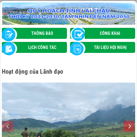
MƯỜNG THAN TẬP HUẤN ỨNG DỤNG TRÍ
TUỆ NHÂN TẠO (AI) VÀ THÚC ĐẨY CHUYỂN
ĐỔI SỐ TRONG QUẢN LÝ NHÀ NƯỚC
THÔNG BÁO
CÔNG KHAI
LỊCH CÔNG TÁC
TÀI LIỆU HỘI NGHỊ
Hoạt động của Lãnh đạo