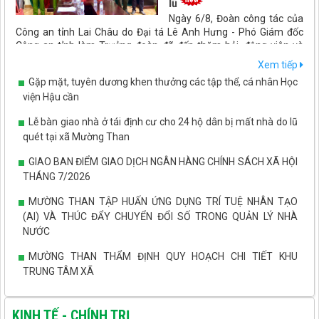
lũ
Ngày 6/8, Đoàn công tác của
Công an tỉnh Lai Châu do Đại tá Lê Anh Hưng - Phó Giám đốc
Công an tỉnh làm Trưởng đoàn đã đến thăm hỏi, động viên và
trao kinh phí hỗ trợ cho các cán bộ, chiến sĩ Công an bị thiệt hại
Xem tiếp
do ảnh hưởng của đợt mưa lũ, thiên tai vừa qua.
Gặp mặt, tuyên dương khen thưởng các tập thể, cá nhân Học
viện Hậu cần
Lễ bàn giao nhà ở tái định cư cho 24 hộ dân bị mất nhà do lũ
quét tại xã Mường Than
GIAO BAN ĐIỂM GIAO DỊCH NGÂN HÀNG CHÍNH SÁCH XÃ HỘI
THÁNG 7/2026
MƯỜNG THAN TẬP HUẤN ỨNG DỤNG TRÍ TUỆ NHÂN TẠO
(AI) VÀ THÚC ĐẨY CHUYỂN ĐỔI SỐ TRONG QUẢN LÝ NHÀ
NƯỚC
MƯỜNG THAN THẨM ĐỊNH QUY HOẠCH CHI TIẾT KHU
TRUNG TÂM XÃ
Xã Mường Than triển khai mô hình ứng dụng máy cấy trong
thâm canh lúa thuần VAAS16
KINH TẾ - CHÍNH TRỊ