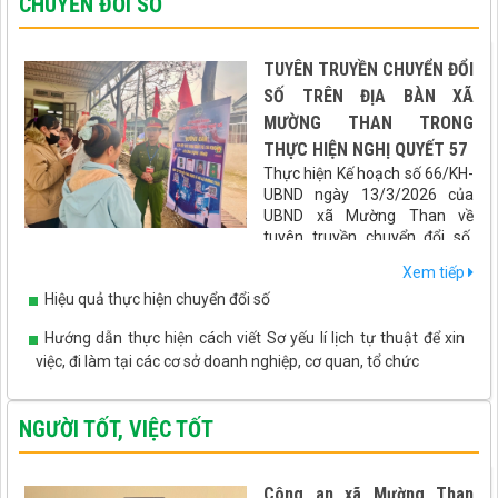
CHUYỂN ĐỔI SỐ
TUYÊN TRUYỀN CHUYỂN ĐỔI
SỐ TRÊN ĐỊA BÀN XÃ
MƯỜNG THAN TRONG
THỰC HIỆN NGHỊ QUYẾT 57
Thực hiện Kế hoạch số 66/KH-
UBND ngày 13/3/2026 của
UBND xã Mường Than về
tuyên truyền chuyển đổi số,
hướng dẫn tích hợp các loại giấy tờ, tài khoản an sinh xã hội lên
Xem tiếp
ứng dụng VNeID gắn với cuộc bầu cử Đại biểu Quốc hội khóa XVI
Hiệu quả thực hiện chuyển đổi số
và Đại biểu HĐND các cấp nhiệm kỳ 2026 - 2031, xã Mường Than
đã triển khai đồng bộ nhiều giải pháp thiết thực, hiệu quả, đưa
Hướng dẫn thực hiện cách viết Sơ yếu lí lịch tự thuật để xin
chuyển đổi số đến gần hơn với người dân.
việc, đi làm tại các cơ sở doanh nghiệp, cơ quan, tổ chức
NGƯỜI TỐT, VIỆC TỐT
Công an xã Mường Than