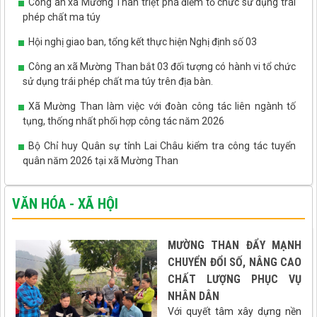
Công an xã Mường Than triệt phá điểm tổ chức sử dụng trái
phép chất ma túy
Hội nghị giao ban, tổng kết thực hiện Nghị định số 03
Công an xã Mường Than bắt 03 đối tượng có hành vi tổ chức
sử dụng trái phép chất ma túy trên địa bàn.
Xã Mường Than làm việc với đoàn công tác liên ngành tố
tụng, thống nhất phối hợp công tác năm 2026
Bộ Chỉ huy Quân sự tỉnh Lai Châu kiểm tra công tác tuyển
quân năm 2026 tại xã Mường Than
VĂN HÓA - XÃ HỘI
MƯỜNG THAN ĐẨY MẠNH
CHUYỂN ĐỔI SỐ, NÂNG CAO
CHẤT LƯỢNG PHỤC VỤ
NHÂN DÂN
Với quyết tâm xây dựng nền