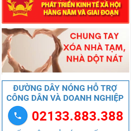
lượt xem: 83 | lượt tải:48
1670/NQ-UBTVQH15
Nghị quyết số 1670/NQ-UBTVQH15 của ỦY BAN THƯỜNG VỤ
QUỐC HỘI: Về việc sắp xếp các đơn vị hành chính cấp xã của tỉnh
Lai Châu năm 2025
lượt xem: 66 | lượt tải:46
544/QĐ-UBND
QUYẾT ĐỊNH Về việc thành lập Tổ giúp việc Ban biên tập Cổng
thông tin điện tử xã Mường Than
lượt xem: 39 | lượt tải:20
407/QĐ-UBND
QUYẾT ĐỊNH Kiện toàn Ban biên tập Cổng thông tin điện tử xã
Mường Than
lượt xem: 44 | lượt tải:27
27/NQ-HĐND
Nghị quyết Thông qua chủ trương sắp xếp đơn vị hành chính cấp xã
của tỉnh Lai Châu năm 2025
lượt xem: 83 | lượt tải:48