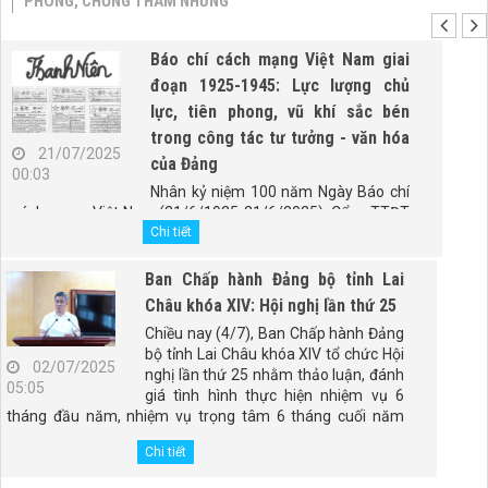
PHÒNG, CHỐNG THAM NHŨNG
Báo chí cách mạng Việt Nam giai
đoạn 1925-1945: Lực lượng chủ
lực, tiên phong, vũ khí sắc bén
trong công tác tư tưởng - văn hóa
21/07/2025
của Đảng
00:03
Nhân kỷ niệm 100 năm Ngày Báo chí
cách mạng Việt Nam (21/6/1925-21/6/2025), Cổng TTĐT
Chính phủ trân trọng giới thiệu bài viết "Báo chí cách mạng
Chi tiết
Việt Nam giai đoạn 1925-1945: Lực lượng chủ lực, tiên
phong, vũ khí sắc bén trong công tác tư tưởng - văn hóa
Ban Chấp hành Đảng bộ tỉnh Lai
của Đảng" của PGS.TS. Đào Duy Quát, nguyên Phó trưởng
Châu khóa XIV: Hội nghị lần thứ 25
Ban Thường trực Ban Tư tưởng - Văn hóa Trung ương
Chiều nay (4/7), Ban Chấp hành Đảng
(nay là Ban Tuyên giáo và Dân vận Trung ương).
bộ tỉnh Lai Châu khóa XIV tổ chức Hội
02/07/2025
nghị lần thứ 25 nhằm thảo luận, đánh
05:05
giá tình hình thực hiện nhiệm vụ 6
tháng đầu năm, nhiệm vụ trọng tâm 6 tháng cuối năm
2025; tổng kết 5 năm thực hiện Kết luận số 98-KL/TW,
Chi tiết
ngày 28/4/2021 của Ban Chấp hành Đảng bộ tỉnh. Đồng
chí Giàng Páo Mỷ - Ủy viên Ban Chấp hành Trung ương