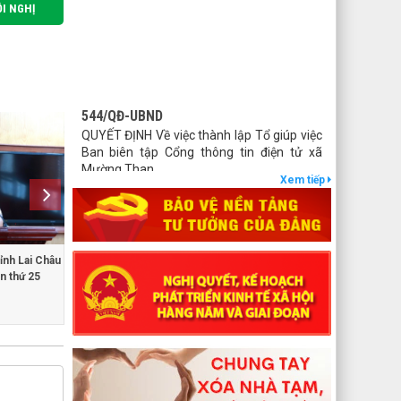
ỘI NGHỊ
544/QĐ-UBND
QUYẾT ĐỊNH Về việc thành lập Tổ giúp việc
Ban biên tập Cổng thông tin điện tử xã
Mường Than
lượt xem: 44 | lượt tải:21
Xem tiếp
407/QĐ-UBND
QUYẾT ĐỊNH Kiện toàn Ban biên tập Cổng
thông tin điện tử xã Mường Than
Khai giảng lớp bồi dưỡng lý luận chính
lượt xem: 48 | lượt tải:29
ỉnh Lai Châu
trị dành cho đảng viên mới đợt 1, năm
ần thứ 25
2025
27/NQ-HĐND
Nghị quyết Thông qua chủ trương sắp xếp
đơn vị hành chính cấp xã của tỉnh Lai Châu
năm 2025
lượt xem: 88 | lượt tải:54
1670/NQ-UBTVQH15