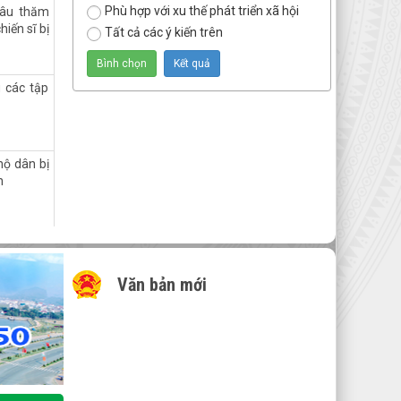
Phù hợp với xu thế phát triển xã hội
hâu thăm
hiến sĩ bị
Tất cả các ý kiến trên
 các tập
hộ dân bị
n
NG CHÍNH
Văn bản mới