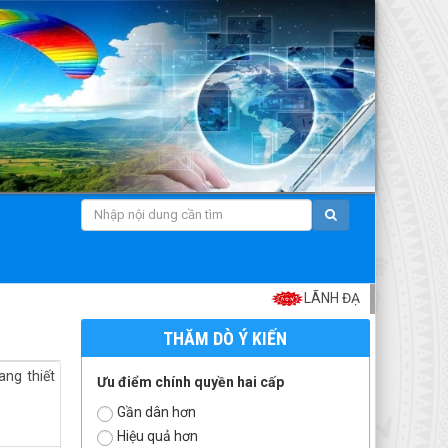
LÃNH ĐẠO XÃ MƯỜNG THA
THĂM DÒ Ý KIẾN
ang thiết
Ưu điểm chính quyền hai cấp
Gần dân hơn
Hiệu quả hơn