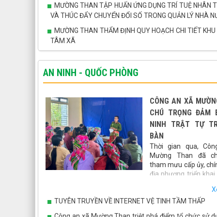
MƯỜNG THAN TẬP HUẤN ỨNG DỤNG TRÍ TUỆ NHÂN TẠ
VÀ THÚC ĐẨY CHUYỂN ĐỔI SỐ TRONG QUẢN LÝ NHÀ 
MƯỜNG THAN THẨM ĐỊNH QUY HOẠCH CHI TIẾT KHU
TÂM XÃ
AN NINH - QUỐC PHÒNG
CÔNG AN XÃ MƯỜN
CHÚ TRỌNG ĐẢM 
NINH TRẬT TỰ TR
BÀN
Thời gian qua, Côn
Mường Than đã c
tham mưu cấp ủy, chí
địa phương triển kha
nhiều giải pháp nhằm giữ vững an ninh chính trị, bảo đả
X
an toàn xã hội, góp phần tạo môi trường ổn định để ph
TUYÊN TRUYỀN VỀ INTERNET VỆ TINH TẦM THẤP
kinh tế - xã hội trên địa bàn.
Công an xã Mường Than triệt phá điểm tổ chức sử dụ