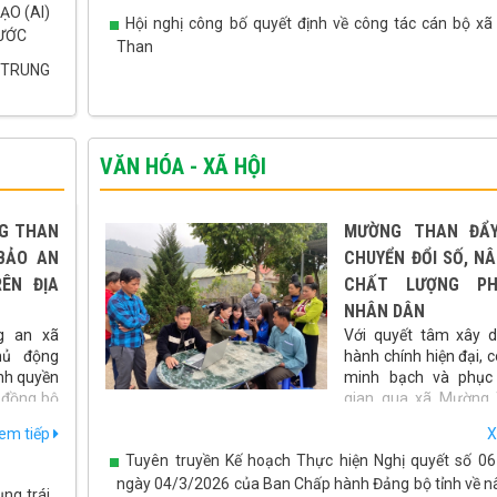
O (AI)
Hội nghị công bố quyết định về công tác cán bộ x
NƯỚC
Than
 TRUNG
VĂN HÓA - XÃ HỘI
G THAN
MƯỜNG THAN ĐẨ
BẢO AN
CHUYỂN ĐỔI SỐ, N
ÊN ĐỊA
CHẤT LƯỢNG P
NHÂN DÂN
g an xã
Với quyết tâm xây 
hủ động
hành chính hiện đại, c
nh quyền
minh bạch và phục 
i đồng bộ
gian qua xã Mường
m trật tự
đẩy mạnh ứng dụng công nghệ thông tin, chuyển đổi 
em tiếp
X
át triển
mọi hoạt động quản lý, điều hành và giải quyết thủ 
Tuyên truyền Kế hoạch Thực hiện Nghị quyết số 0
chính. Những kết quả đạt được không chỉ nâng cao hiệu
động của cơ quan nhà nước mà còn tạo thuận lợi cho n
ngày 04/3/2026 của Ban Chấp hành Đảng bộ tỉnh về n
ng trái