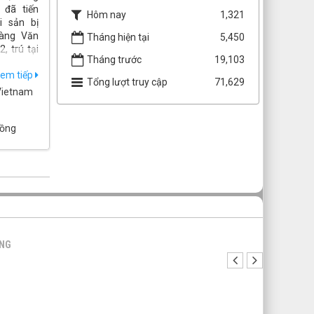
đã tiến
Hôm nay
1,321
i sản bị
Vàng Văn
Tháng hiện tại
5,450
, trú tại
Tháng trước
19,103
i Châu.
em tiếp
Tổng lượt truy cập
71,629
Vietnam
đồng
ŨNG