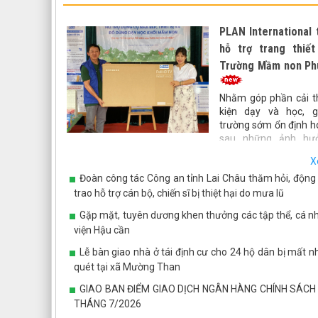
PLAN International 
hỗ trợ trang thiết
Trường Mầm non Ph
Nhằm góp phần cải th
kiện dạy và học, g
trường sớm ổn định h
sau những ảnh hư
thiên tai. Ngày 7/8, Tổ chức PLAN International đã đế
X
trao gói hỗ trợ trang thiết bị, đồ dùng dạy học và thiết b
Đoàn công tác Công an tỉnh Lai Châu thăm hỏi, động 
bán trú cho Trường Mầm non Phúc Than.
trao hỗ trợ cán bộ, chiến sĩ bị thiệt hại do mưa lũ
Gặp mặt, tuyên dương khen thưởng các tập thể, cá n
viện Hậu cần
Lễ bàn giao nhà ở tái định cư cho 24 hộ dân bị mất n
quét tại xã Mường Than
GIAO BAN ĐIỂM GIAO DỊCH NGÂN HÀNG CHÍNH SÁCH
THÁNG 7/2026