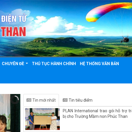
CHUYÊN ĐỀ
THỦ TỤC HÀNH CHÍNH
HỆ THỐNG VĂN BẢN
Tin mới nhất
Tin tiêu điểm
PLAN International trao gói hỗ trợ tr
bị cho Trường Mầm non Phúc Than