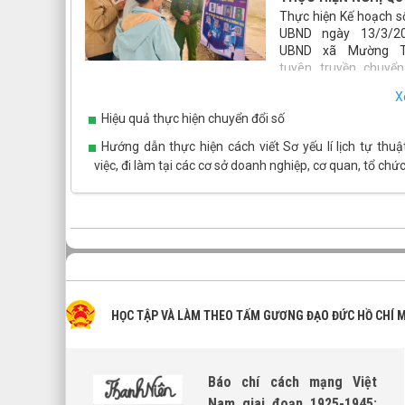
Thực hiện Kế hoạch s
UBND ngày 13/3/2
UBND xã Mường T
tuyên truyền chuyển
hướng dẫn tích hợp các loại giấy tờ, tài khoản an sinh x
X
ứng dụng VNeID gắn với cuộc bầu cử Đại biểu Quốc hội 
Hiệu quả thực hiện chuyển đổi số
và Đại biểu HĐND các cấp nhiệm kỳ 2026 - 2031, xã Mư
đã triển khai đồng bộ nhiều giải pháp thiết thực, hiệu
Hướng dẫn thực hiện cách viết Sơ yếu lí lịch tự thuậ
chuyển đổi số đến gần hơn với người dân.
việc, đi làm tại các cơ sở doanh nghiệp, cơ quan, tổ chứ
HỌC TẬP VÀ LÀM THEO TẤM GƯƠNG ĐẠO ĐỨC HỒ CHÍ 
Báo chí cách mạng Việt
Nam giai đoạn 1925-1945: