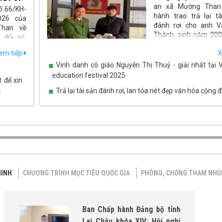
an xã Mường Than 
ố 66/KH-
hành trao trả lại tà
026 của
đánh rơi cho anh 
han về
Thành, sinh năm 2002
 đổi số,
xã Than Uyên, tỉnh La
ã hội lên
em tiếp
X
khóa XVI
Vinh danh cô giáo Nguyễn Thị Thuỷ - giải nhất tại 
ờng Than
 quả, đưa
education festival 2025
t để xin
c
Trả lại tài sản đánh rơi, lan tỏa nét đẹp văn hóa cộng 
MINH
CHƯƠNG TRÌNH MỤC TIÊU QUỐC GIA
PHÒNG, CHỐNG THAM NH
Ban Chấp hành Đảng bộ tỉnh
Lai Châu khóa XIV: Hội nghị