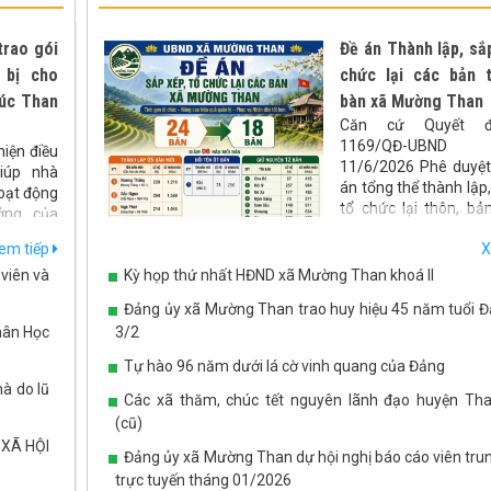
trao gói
Đề án Thành lập, sắp
 bị cho
chức lại các bản 
úc Than
bàn xã Mường Than
Căn cứ Quyết đ
1169/QĐ-UBND
iện điều
11/6/2026 Phê duyệ
iúp nhà
án tổng thể thành lập,
oạt động
tổ chức lại thôn, bả
ởng của
phố trên địa bàn tỉnh 
n thăm và
em tiếp
X
UBND xã Mường T
ị phục vụ
dựng đề án Sáp nhập 
viên và
Kỳ họp thứ nhất HĐND xã Mường Than khoá II
địa bàn xã Mường 
Đảng ủy xã Mường Than trao huy hiệu 45 năm tuổi Đ
sau:
hân Học
3/2
Tự hào 96 năm dưới lá cờ vinh quang của Đảng
hà do lũ
Các xã thăm, chúc tết nguyên lãnh đạo huyện Th
(cũ)
 XÃ HỘI
Đảng ủy xã Mường Than dự hội nghị báo cáo viên tru
trực tuyến tháng 01/2026