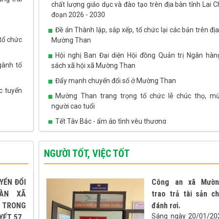
doanh nghiệp, góp phần thúc đẩy phát triển kinh tế - xã
chất lượng giáo dục và đào tạo trên địa bàn tỉnh Lai C
địa bàn.
đoạn 2026 - 2030
Đề án Thành lập, sắp xếp, tổ chức lại các bản trên đị
tổ chức
Mường Than
Hội nghị Ban Đại diện Hội đồng Quản trị Ngân hàn
gành tố
sách xã hội xã Mường Than
Đẩy mạnh chuyển đổi số ở Mường Than
c tuyển
Mường Than trang trọng tổ chức lễ chúc thọ, m
người cao tuổi
Tết Tây Bắc - ấm áp tình yêu thương
NGƯỜI TỐT, VIỆC TỐT
YỂN ĐỔI
Công an xã Mườn
ÀN XÃ
trao trả tài sản c
TRONG
đánh rơi.
Sáng ngày 20/01/20
YẾT 57