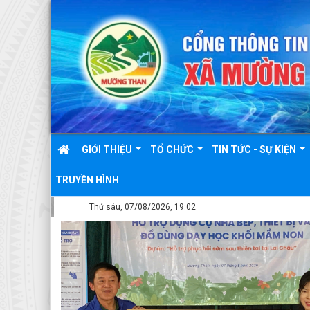
GIỚI THIỆU
TỔ CHỨC
TIN TỨC - SỰ KIỆN
TRUYỀN HÌNH
Thứ sáu, 07/08/2026, 19:02