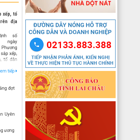
Nghị quyết số 1670/NQ-UBTVQH15 của ỦY
BAN THƯỜNG VỤ QUỐC HỘI: Về việc sắp
 xếp, tổ
xếp các đơn vị hành chính cấp xã của tỉnh
trên địa
Lai Châu năm 2025
lượt xem: 69 | lượt tải:48
ịnh số
 ngày
544/QĐ-UBND
t Phương
QUYẾT ĐỊNH Về việc thành lập Tổ giúp việc
 sắp xếp,
Ban biên tập Cổng thông tin điện tử xã
n, tổ dân
Mường Than
Lai Châu.
lượt xem: 44 | lượt tải:21
em tiếp
han xây
bản trên
407/QĐ-UBND
Than như
QUYẾT ĐỊNH Kiện toàn Ban biên tập Cổng
ảng đợt
thông tin điện tử xã Mường Than
lượt xem: 48 | lượt tải:29
27/NQ-HĐND
an Uyên
Nghị quyết Thông qua chủ trương sắp xếp
đơn vị hành chính cấp xã của tỉnh Lai Châu
năm 2025
ng ương
lượt xem: 88 | lượt tải:54