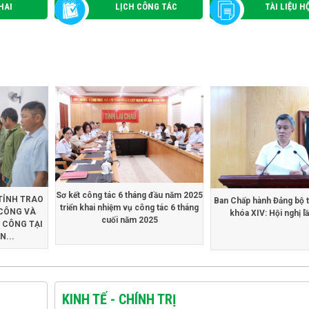
HAI
LỊCH CÔNG TÁC
TÀI LIỆU H
Sơ kết công tác 6 tháng đầu năm 2025
TỈNH TRAO
Ban Chấp hành Đảng bộ t
triển khai nhiệm vụ công tác 6 tháng
CÔNG VÀ
khóa XIV: Hội nghị l
cuối năm 2025
 CÔNG TẠI
...
KINH TẾ - CHÍNH TRỊ