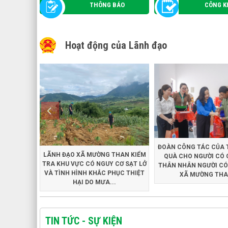
THÔNG BÁO
CÔNG K
Hoạt động của Lãnh đạo
ĐOÀN CÔNG TÁC CỦA 
LÃNH ĐẠO XÃ MƯỜNG THAN KIỂM
QUÀ CHO NGƯỜI CÓ 
TRA KHU VỰC CÓ NGUY CƠ SẠT LỞ
THÂN NHÂN NGƯỜI CÓ
VÀ TÌNH HÌNH KHẮC PHỤC THIỆT
XÃ MƯỜNG THAN
HẠI DO MƯA...
TIN TỨC - SỰ KIỆN