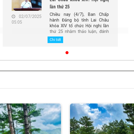
lần thứ 25
Chiều nay (4/7), Ban Chấp
02/07/2025
hành Đảng bộ tỉnh Lai Châu
05:05
khóa XIV tổ chức Hội nghị lần
thứ 25 nhằm thảo luận, đánh
giá tình hình thực hiện nhiệm vụ
Chi tiết
6 tháng đầu năm, nhiệm vụ
trọng tâm 6 tháng cuối năm
2025; tổng kết 5 năm thực hiện
Kết luận số 98-KL/TW, ngày
28/4/2021 của Ban Chấp hành
Đảng bộ tỉnh. Đồng chí Giàng
Páo Mỷ - Ủy viên Ban Chấp
hành Trung ương Đảng, Bí thư
Tỉnh ủy, Chủ tịch HĐND tỉnh,
Trưởng Đoàn Đại biểu Quốc hội
tỉnh chủ trì Hội nghị. Cùng điều
hành Hội nghị có các đồng chí:
Vũ Mạnh Hà - Ủy viên Dự
khuyết Ban Chấp hành Trung
ương Đảng, Phó Bí thư Thường
trực Tỉnh ủy; Lê Văn Lương -
Phó Bí thư Tỉnh ủy, Chủ tịch