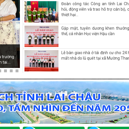
Đoàn công tác Công an tỉnh Lai C
hỏi, động viên và trao hỗ trợ cán bộ, c
thiệt hại...
Gặp mặt, tuyên dương khen thưởng
thể, cá nhân Học viện Hậu cần
Lễ bàn giao nhà ở tái định cư cho 24 
à trường
mất nhà do lũ quét tại xã Mường Tha
ai....
GIAO BAN ĐIỂM GIAO DỊCH NGÂN HÀ
SÁCH XÃ HỘI THÁNG 7/2026