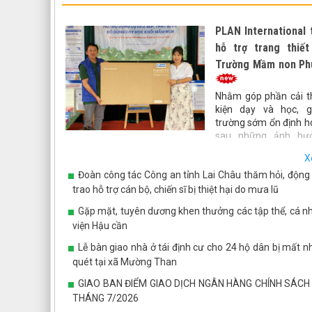
PLAN International 
hỗ trợ trang thiết
Trường Mầm non Ph
Nhằm góp phần cải th
kiện dạy và học, g
trường sớm ổn định h
sau những ảnh hư
thiên tai. Ngày 7/8, Tổ chức PLAN International đã đế
X
trao gói hỗ trợ trang thiết bị, đồ dùng dạy học và thiết b
Đoàn công tác Công an tỉnh Lai Châu thăm hỏi, động 
bán trú cho Trường Mầm non Phúc Than.
trao hỗ trợ cán bộ, chiến sĩ bị thiệt hại do mưa lũ
Gặp mặt, tuyên dương khen thưởng các tập thể, cá n
viện Hậu cần
Lễ bàn giao nhà ở tái định cư cho 24 hộ dân bị mất n
quét tại xã Mường Than
GIAO BAN ĐIỂM GIAO DỊCH NGÂN HÀNG CHÍNH SÁCH
THÁNG 7/2026