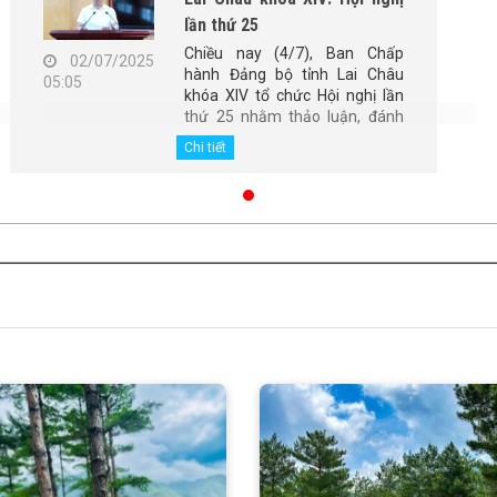
lần thứ 25
Chiều nay (4/7), Ban Chấp
02/07/2025
hành Đảng bộ tỉnh Lai Châu
05:05
khóa XIV tổ chức Hội nghị lần
thứ 25 nhằm thảo luận, đánh
giá tình hình thực hiện nhiệm vụ
Chi tiết
6 tháng đầu năm, nhiệm vụ
trọng tâm 6 tháng cuối năm
2025; tổng kết 5 năm thực hiện
Kết luận số 98-KL/TW, ngày
28/4/2021 của Ban Chấp hành
Đảng bộ tỉnh. Đồng chí Giàng
Páo Mỷ - Ủy viên Ban Chấp
hành Trung ương Đảng, Bí thư
Tỉnh ủy, Chủ tịch HĐND tỉnh,
Trưởng Đoàn Đại biểu Quốc hội
tỉnh chủ trì Hội nghị. Cùng điều
hành Hội nghị có các đồng chí:
Vũ Mạnh Hà - Ủy viên Dự
khuyết Ban Chấp hành Trung
ương Đảng, Phó Bí thư Thường
trực Tỉnh ủy; Lê Văn Lương -
Phó Bí thư Tỉnh ủy, Chủ tịch