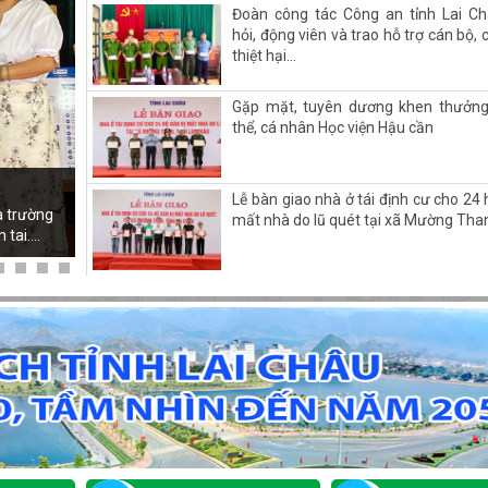
Đoàn công tác Công an tỉnh Lai C
hỏi, động viên và trao hỗ trợ cán bộ, c
thiệt hại...
Gặp mặt, tuyên dương khen thưởng
thể, cá nhân Học viện Hậu cần
Lễ bàn giao nhà ở tái định cư cho 24 
à trường
mất nhà do lũ quét tại xã Mường Tha
ai....
GIAO BAN ĐIỂM GIAO DỊCH NGÂN HÀ
SÁCH XÃ HỘI THÁNG 7/2026