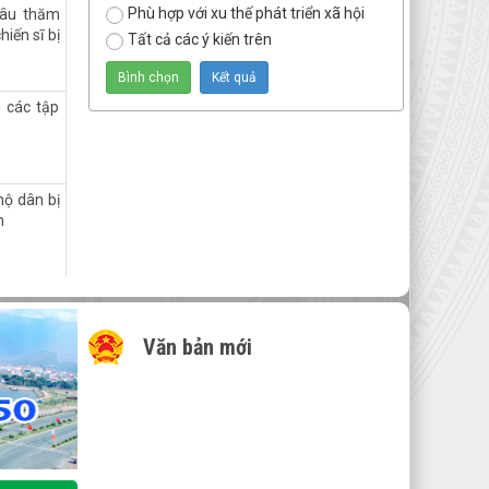
Phù hợp với xu thế phát triển xã hội
hâu thăm
hiến sĩ bị
Tất cả các ý kiến trên
 các tập
hộ dân bị
n
NG CHÍNH
Văn bản mới