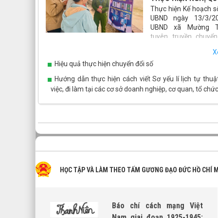
Thực hiện Kế hoạch s
UBND ngày 13/3/2
UBND xã Mường T
tuyên truyền chuyển
hướng dẫn tích hợp các loại giấy tờ, tài khoản an sinh x
X
ứng dụng VNeID gắn với cuộc bầu cử Đại biểu Quốc hội 
Hiệu quả thực hiện chuyển đổi số
và Đại biểu HĐND các cấp nhiệm kỳ 2026 - 2031, xã Mư
đã triển khai đồng bộ nhiều giải pháp thiết thực, hiệu
Hướng dẫn thực hiện cách viết Sơ yếu lí lịch tự thuậ
chuyển đổi số đến gần hơn với người dân.
việc, đi làm tại các cơ sở doanh nghiệp, cơ quan, tổ chứ
HỌC TẬP VÀ LÀM THEO TẤM GƯƠNG ĐẠO ĐỨC HỒ CHÍ 
Báo chí cách mạng Việt
Nam giai đoạn 1925-1945: