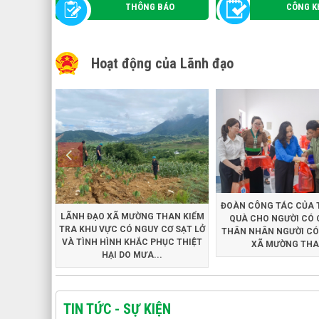
THÔNG BÁO
CÔNG K
Hoạt động của Lãnh đạo
ĐOÀN CÔNG TÁC CỦA 
LÃNH ĐẠO XÃ MƯỜNG THAN KIỂM
QUÀ CHO NGƯỜI CÓ 
TRA KHU VỰC CÓ NGUY CƠ SẠT LỞ
THÂN NHÂN NGƯỜI CÓ
VÀ TÌNH HÌNH KHẮC PHỤC THIỆT
XÃ MƯỜNG THAN
HẠI DO MƯA...
TIN TỨC - SỰ KIỆN