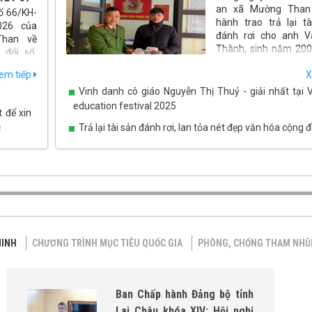
an xã Mường Than 
ố 66/KH-
hành trao trả lại tà
026 của
đánh rơi cho anh 
han về
Thành, sinh năm 2002
 đổi số,
xã Than Uyên, tỉnh La
ã hội lên
em tiếp
X
khóa XVI
Vinh danh cô giáo Nguyễn Thị Thuỷ - giải nhất tại 
ờng Than
 quả, đưa
education festival 2025
t để xin
c
Trả lại tài sản đánh rơi, lan tỏa nét đẹp văn hóa cộng 
MINH
CHƯƠNG TRÌNH MỤC TIÊU QUỐC GIA
PHÒNG, CHỐNG THAM NH
Ban Chấp hành Đảng bộ tỉnh
Lai Châu khóa XIV: Hội nghị