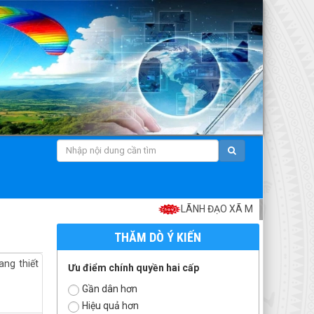
LÃNH ĐẠO XÃ MƯỜNG THAN KIỂM 
THĂM DÒ Ý KIẾN
ang thiết
Ưu điểm chính quyền hai cấp
Gần dân hơn
Hiệu quả hơn