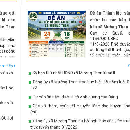
trao gói
Đề án Thành lập, sắp
 bị cho
chức lại các bản 
úc Than
bàn xã Mường Than
Căn cứ Quyết đ
1169/QĐ-UBND
iện điều
11/6/2026 Phê duyệ
iúp nhà
án tổng thể thành lập,
oạt động
tổ chức lại thôn, bả
ởng của
phố trên địa bàn tỉnh 
n thăm và
em tiếp
X
UBND xã Mường T
ị phục vụ
dựng đề án Sáp nhập 
viên và
Kỳ họp thứ nhất HĐND xã Mường Than khoá II
địa bàn xã Mường 
Đảng ủy xã Mường Than trao huy hiệu 45 năm tuổi Đ
sau:
hân Học
3/2
Tự hào 96 năm dưới lá cờ vinh quang của Đảng
hà do lũ
Các xã thăm, chúc tết nguyên lãnh đạo huyện Th
(cũ)
 XÃ HỘI
Đảng ủy xã Mường Than dự hội nghị báo cáo viên tru
trực tuyến tháng 01/2026