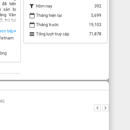
đã tiến
Hôm nay
392
i sản bị
Vàng Văn
Tháng hiện tại
5,699
, trú tại
Tháng trước
19,103
i Châu.
em tiếp
Tổng lượt truy cập
71,878
Vietnam
đồng
ŨNG