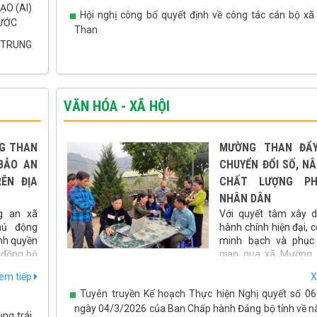
O (AI)
Hội nghị công bố quyết định về công tác cán bộ x
NƯỚC
Than
 TRUNG
VĂN HÓA - XÃ HỘI
G THAN
MƯỜNG THAN ĐẨ
BẢO AN
CHUYỂN ĐỔI SỐ, N
ÊN ĐỊA
CHẤT LƯỢNG P
NHÂN DÂN
g an xã
Với quyết tâm xây 
hủ động
hành chính hiện đại, c
nh quyền
minh bạch và phục 
i đồng bộ
gian qua xã Mường
m trật tự
đẩy mạnh ứng dụng công nghệ thông tin, chuyển đổi 
em tiếp
X
át triển
mọi hoạt động quản lý, điều hành và giải quyết thủ 
Tuyên truyền Kế hoạch Thực hiện Nghị quyết số 0
chính. Những kết quả đạt được không chỉ nâng cao hiệu
động của cơ quan nhà nước mà còn tạo thuận lợi cho n
ngày 04/3/2026 của Ban Chấp hành Đảng bộ tỉnh về n
ng trái