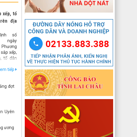
xếp các đơn vị hành chính cấp xã của tỉnh
Lai Châu năm 2025
 xếp, tổ
lượt xem: 69 | lượt tải:48
trên địa
544/QĐ-UBND
QUYẾT ĐỊNH Về việc thành lập Tổ giúp việc
ịnh số
Ban biên tập Cổng thông tin điện tử xã
 ngày
Mường Than
t Phương
 sắp xếp,
lượt xem: 45 | lượt tải:21
n, tổ dân
407/QĐ-UBND
Lai Châu.
QUYẾT ĐỊNH Kiện toàn Ban biên tập Cổng
em tiếp
han xây
thông tin điện tử xã Mường Than
bản trên
Than như
lượt xem: 48 | lượt tải:29
ảng đợt
27/NQ-HĐND
Nghị quyết Thông qua chủ trương sắp xếp
đơn vị hành chính cấp xã của tỉnh Lai Châu
năm 2025
an Uyên
lượt xem: 88 | lượt tải:54
1670/NQ-UBTVQH15
ng ương
Nghị quyết số 1670/NQ-UBTVQH15 của ỦY