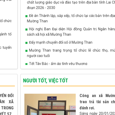
doanh nghiệp, góp phần thúc đẩy phát triển kinh tế - xã
chất lượng giáo dục và đào tạo trên địa bàn tỉnh Lai C
địa bàn.
đoạn 2026 - 2030
Đề án Thành lập, sắp xếp, tổ chức lại các bản trên đị
tổ chức
Mường Than
Hội nghị Ban Đại diện Hội đồng Quản trị Ngân hàn
gành tố
sách xã hội xã Mường Than
Đẩy mạnh chuyển đổi số ở Mường Than
c tuyển
Mường Than trang trọng tổ chức lễ chúc thọ, m
người cao tuổi
Tết Tây Bắc - ấm áp tình yêu thương
NGƯỜI TỐT, VIỆC TỐT
YỂN ĐỔI
Công an xã Mườn
ÀN XÃ
trao trả tài sản c
TRONG
đánh rơi.
Sáng ngày 20/01/20
YẾT 57