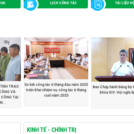
HAI
LỊCH CÔNG TÁC
TÀI LIỆU H
Sơ kết công tác 6 tháng đầu năm 2025
TỈNH TRAO
Ban Chấp hành Đảng bộ t
triển khai nhiệm vụ công tác 6 tháng
CÔNG VÀ
khóa XIV: Hội nghị l
cuối năm 2025
 CÔNG TẠI
...
KINH TẾ - CHÍNH TRỊ