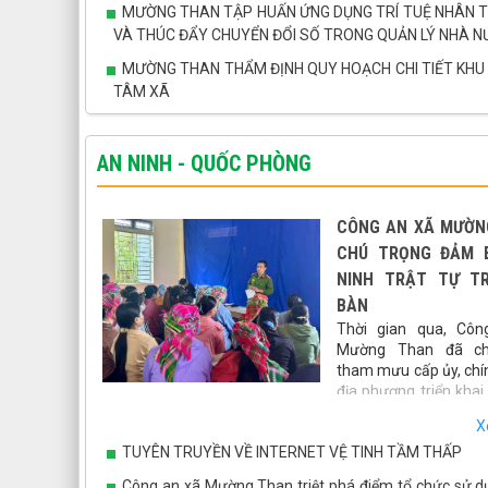
MƯỜNG THAN TẬP HUẤN ỨNG DỤNG TRÍ TUỆ NHÂN TẠ
VÀ THÚC ĐẨY CHUYỂN ĐỔI SỐ TRONG QUẢN LÝ NHÀ 
MƯỜNG THAN THẨM ĐỊNH QUY HOẠCH CHI TIẾT KHU
TÂM XÃ
AN NINH - QUỐC PHÒNG
CÔNG AN XÃ MƯỜN
CHÚ TRỌNG ĐẢM 
NINH TRẬT TỰ TR
BÀN
Thời gian qua, Côn
Mường Than đã c
tham mưu cấp ủy, chí
địa phương triển kha
nhiều giải pháp nhằm giữ vững an ninh chính trị, bảo đả
X
an toàn xã hội, góp phần tạo môi trường ổn định để ph
TUYÊN TRUYỀN VỀ INTERNET VỆ TINH TẦM THẤP
kinh tế - xã hội trên địa bàn.
Công an xã Mường Than triệt phá điểm tổ chức sử dụ