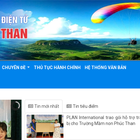
CHUYÊN ĐỀ
THỦ TỤC HÀNH CHÍNH
HỆ THỐNG VĂN BẢN
Tin mới nhất
Tin tiêu điểm
PLAN International trao gói hỗ trợ tr
bị cho Trường Mầm non Phúc Than