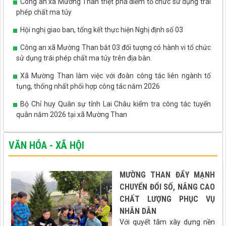
Công an xã Mường Than triệt phá điểm tổ chức sử dụng trái
phép chất ma túy
Hội nghị giao ban, tổng kết thực hiện Nghị định số 03
Công an xã Mường Than bắt 03 đối tượng có hành vi tổ chức
sử dụng trái phép chất ma túy trên địa bàn.
Xã Mường Than làm việc với đoàn công tác liên ngành tố
tụng, thống nhất phối hợp công tác năm 2026
Bộ Chỉ huy Quân sự tỉnh Lai Châu kiểm tra công tác tuyển
quân năm 2026 tại xã Mường Than
VĂN HÓA - XÃ HỘI
MƯỜNG THAN ĐẨY MẠNH
CHUYỂN ĐỔI SỐ, NÂNG CAO
CHẤT LƯỢNG PHỤC VỤ
NHÂN DÂN
Với quyết tâm xây dựng nền