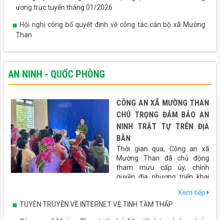
ương trực tuyến tháng 01/2026
Hội nghị công bố quyết định về công tác cán bộ xã Mường
Than
AN NINH - QUỐC PHÒNG
CÔNG AN XÃ MƯỜNG THAN
CHÚ TRỌNG ĐẢM BẢO AN
NINH TRẬT TỰ TRÊN ĐỊA
BÀN
Thời gian qua, Công an xã
Mường Than đã chủ động
tham mưu cấp ủy, chính
quyền địa phương triển khai
đồng bộ nhiều giải pháp nhằm giữ vững an ninh chính trị, bảo
Xem tiếp
đảm trật tự an toàn xã hội, góp phần tạo môi trường ổn định để
TUYÊN TRUYỀN VỀ INTERNET VỆ TINH TẦM THẤP
phát triển kinh tế - xã hội trên địa bàn.