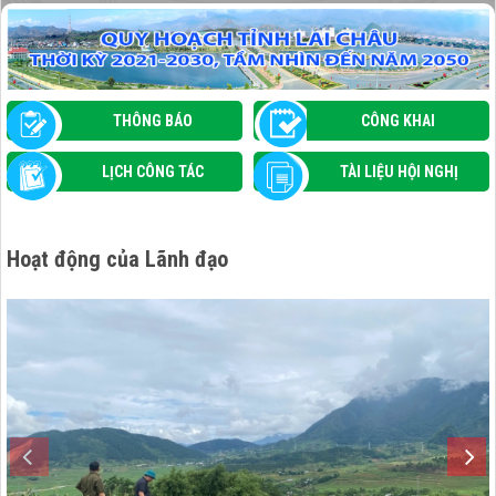
MƯỜNG THAN TẬP HUẤN ỨNG DỤNG TRÍ
TUỆ NHÂN TẠO (AI) VÀ THÚC ĐẨY CHUYỂN
ĐỔI SỐ TRONG QUẢN LÝ NHÀ NƯỚC
THÔNG BÁO
CÔNG KHAI
LỊCH CÔNG TÁC
TÀI LIỆU HỘI NGHỊ
Hoạt động của Lãnh đạo