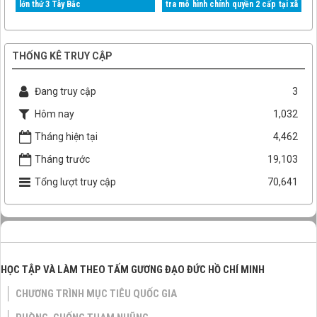
lớn thứ 3 Tây Bắc
tra mô hình chính quyền 2 cấp tại xã
Mường Than
THỐNG KÊ TRUY CẬP
Đang truy cập
3
Hôm nay
1,032
Tháng hiện tại
4,462
Tháng trước
19,103
Tổng lượt truy cập
70,641
HỌC TẬP VÀ LÀM THEO TẤM GƯƠNG ĐẠO ĐỨC HỒ CHÍ MINH
CHƯƠNG TRÌNH MỤC TIÊU QUỐC GIA