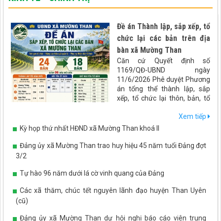
Đề án Thành lập, sắp xếp, tổ
chức lại các bản trên địa
bàn xã Mường Than
Căn cứ Quyết định số
1169/QĐ-UBND ngày
11/6/2026 Phê duyệt Phương
án tổng thể thành lập, sắp
xếp, tổ chức lại thôn, bản, tổ
dân phố trên địa bàn tỉnh Lai
Xem tiếp
Châu. UBND xã Mường Than
xây dựng đề án Sáp nhập bản
Kỳ họp thứ nhất HĐND xã Mường Than khoá II
trên địa bàn xã Mường Than
như sau:
Đảng ủy xã Mường Than trao huy hiệu 45 năm tuổi Đảng đợt
3/2
Tự hào 96 năm dưới lá cờ vinh quang của Đảng
Các xã thăm, chúc tết nguyên lãnh đạo huyện Than Uyên
(cũ)
Đảng ủy xã Mường Than dự hội nghị báo cáo viên trung