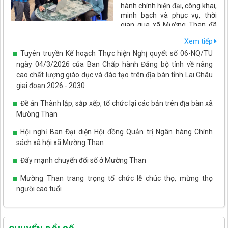
hành chính hiện đại, công khai,
minh bạch và phục vụ, thời
gian qua xã Mường Than đã
đẩy mạnh ứng dụng công nghệ thông tin, chuyển đổi số trong
Xem tiếp
mọi hoạt động quản lý, điều hành và giải quyết thủ tục hành
Tuyên truyền Kế hoạch Thực hiện Nghị quyết số 06-NQ/TU
chính. Những kết quả đạt được không chỉ nâng cao hiệu quả hoạt
động của cơ quan nhà nước mà còn tạo thuận lợi cho người dân,
ngày 04/3/2026 của Ban Chấp hành Đảng bộ tỉnh về nâng
doanh nghiệp, góp phần thúc đẩy phát triển kinh tế - xã hội trên
cao chất lượng giáo dục và đào tạo trên địa bàn tỉnh Lai Châu
địa bàn.
giai đoạn 2026 - 2030
Đề án Thành lập, sắp xếp, tổ chức lại các bản trên địa bàn xã
Mường Than
Hội nghị Ban Đại diện Hội đồng Quản trị Ngân hàng Chính
sách xã hội xã Mường Than
Đẩy mạnh chuyển đổi số ở Mường Than
Mường Than trang trọng tổ chức lễ chúc thọ, mừng thọ
người cao tuổi
Tết Tây Bắc - ấm áp tình yêu thương