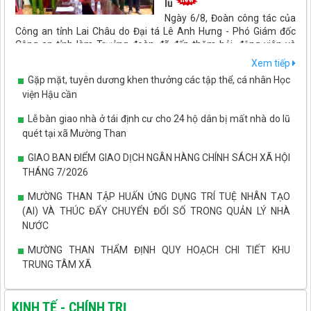
lũ
Ngày 6/8, Đoàn công tác của
Công an tỉnh Lai Châu do Đại tá Lê Anh Hưng - Phó Giám đốc
Công an tỉnh làm Trưởng đoàn đã đến thăm hỏi, động viên và
trao kinh phí hỗ trợ cho các cán bộ, chiến sĩ Công an bị thiệt hại
Xem tiếp
do ảnh hưởng của đợt mưa lũ, thiên tai vừa qua.
Gặp mặt, tuyên dương khen thưởng các tập thể, cá nhân Học
viện Hậu cần
Lễ bàn giao nhà ở tái định cư cho 24 hộ dân bị mất nhà do lũ
quét tại xã Mường Than
GIAO BAN ĐIỂM GIAO DỊCH NGÂN HÀNG CHÍNH SÁCH XÃ HỘI
THÁNG 7/2026
MƯỜNG THAN TẬP HUẤN ỨNG DỤNG TRÍ TUỆ NHÂN TẠO
(AI) VÀ THÚC ĐẨY CHUYỂN ĐỔI SỐ TRONG QUẢN LÝ NHÀ
NƯỚC
MƯỜNG THAN THẨM ĐỊNH QUY HOẠCH CHI TIẾT KHU
TRUNG TÂM XÃ
Xã Mường Than triển khai mô hình ứng dụng máy cấy trong
thâm canh lúa thuần VAAS16
KINH TẾ - CHÍNH TRỊ