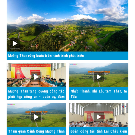
Mường Than vững bước trên hành trình phát triển
Mường Than tăng cường công tác
Nhất Thanh, nhì Lò, tam Than, tứ
phối hợp công an - quân sự, đảm
Tấc
bảo an ninh quốc gia và trật tự an
toàn xã hội
Tham quan Cánh Đồng Mường Than
Đoàn công tác tỉnh Lai Châu kiểm