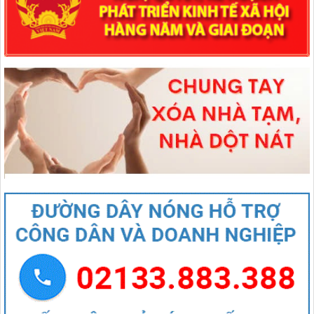
lượt xem: 66 | lượt tải:46
544/QĐ-UBND
QUYẾT ĐỊNH Về việc thành lập Tổ giúp việc Ban biên tập Cổng
thông tin điện tử xã Mường Than
lượt xem: 41 | lượt tải:20
407/QĐ-UBND
QUYẾT ĐỊNH Kiện toàn Ban biên tập Cổng thông tin điện tử xã
Mường Than
lượt xem: 46 | lượt tải:27
27/NQ-HĐND
Nghị quyết Thông qua chủ trương sắp xếp đơn vị hành chính cấp xã
của tỉnh Lai Châu năm 2025
lượt xem: 85 | lượt tải:48
1670/NQ-UBTVQH15
Nghị quyết số 1670/NQ-UBTVQH15 của ỦY BAN THƯỜNG VỤ
QUỐC HỘI: Về việc sắp xếp các đơn vị hành chính cấp xã của tỉnh
Lai Châu năm 2025
lượt xem: 66 | lượt tải:46