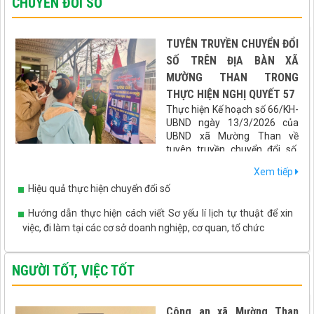
CHUYỂN ĐỔI SỐ
TUYÊN TRUYỀN CHUYỂN ĐỔI
SỐ TRÊN ĐỊA BÀN XÃ
MƯỜNG THAN TRONG
THỰC HIỆN NGHỊ QUYẾT 57
Thực hiện Kế hoạch số 66/KH-
UBND ngày 13/3/2026 của
UBND xã Mường Than về
tuyên truyền chuyển đổi số,
hướng dẫn tích hợp các loại giấy tờ, tài khoản an sinh xã hội lên
Xem tiếp
ứng dụng VNeID gắn với cuộc bầu cử Đại biểu Quốc hội khóa XVI
Hiệu quả thực hiện chuyển đổi số
và Đại biểu HĐND các cấp nhiệm kỳ 2026 - 2031, xã Mường Than
đã triển khai đồng bộ nhiều giải pháp thiết thực, hiệu quả, đưa
Hướng dẫn thực hiện cách viết Sơ yếu lí lịch tự thuật để xin
chuyển đổi số đến gần hơn với người dân.
việc, đi làm tại các cơ sở doanh nghiệp, cơ quan, tổ chức
NGƯỜI TỐT, VIỆC TỐT
Công an xã Mường Than