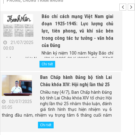
PHÒNG, CHỐNG THAM NHŨNG
Báo chí cách mạng Việt Nam giai
đoạn 1925-1945: Lực lượng chủ
lực, tiên phong, vũ khí sắc bén
trong công tác tư tưởng - văn hóa
21/07/2025
của Đảng
00:03
Nhân kỷ niệm 100 năm Ngày Báo chí
cách mạng Việt Nam (21/6/1925-21/6/2025), Cổng TTĐT
Chính phủ trân trọng giới thiệu bài viết "Báo chí cách mạng
Chi tiết
Việt Nam giai đoạn 1925-1945: Lực lượng chủ lực, tiên
phong, vũ khí sắc bén trong công tác tư tưởng - văn hóa
Ban Chấp hành Đảng bộ tỉnh Lai
của Đảng" của PGS.TS. Đào Duy Quát, nguyên Phó trưởng
Châu khóa XIV: Hội nghị lần thứ 25
Ban Thường trực Ban Tư tưởng - Văn hóa Trung ương
Chiều nay (4/7), Ban Chấp hành Đảng
(nay là Ban Tuyên giáo và Dân vận Trung ương).
bộ tỉnh Lai Châu khóa XIV tổ chức Hội
02/07/2025
nghị lần thứ 25 nhằm thảo luận, đánh
05:05
giá tình hình thực hiện nhiệm vụ 6
tháng đầu năm, nhiệm vụ trọng tâm 6 tháng cuối năm
2025; tổng kết 5 năm thực hiện Kết luận số 98-KL/TW,
Chi tiết
ngày 28/4/2021 của Ban Chấp hành Đảng bộ tỉnh. Đồng
chí Giàng Páo Mỷ - Ủy viên Ban Chấp hành Trung ương