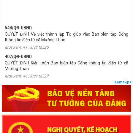
544/QĐ-UBND
QUYẾT ĐỊNH Về việc thành lập Tổ giúp việc Ban biên tập Cổng
thông tin điện tử xã Mường Than
lượt xem: 41 | lượt tải:20
407/QĐ-UBND
QUYẾT ĐỊNH Kiện toàn Ban biên tập Cổng thông tin điện tử xã
Mường Than
lượt xem: 46 | lượt tải:27
27/NQ-HĐND
Xem tiếp
Nghị quyết Thông qua chủ trương sắp xếp đơn vị hành chính cấp xã
của tỉnh Lai Châu năm 2025
lượt xem: 85 | lượt tải:48
1670/NQ-UBTVQH15
Nghị quyết số 1670/NQ-UBTVQH15 của ỦY BAN THƯỜNG VỤ
QUỐC HỘI: Về việc sắp xếp các đơn vị hành chính cấp xã của tỉnh
Lai Châu năm 2025