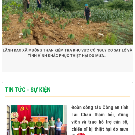
LÃNH ĐẠO XÃ MƯỜNG THAN KIỂM TRA KHU VỰC CÓ NGUY CƠ SẠT LỞ VÀ
TÌNH HÌNH KHẮC PHỤC THIỆT HẠI DO MƯA...
TIN TỨC - SỰ KIỆN
Đoàn công tác Công an tỉnh
Lai Châu thăm hỏi, động
viên và trao hỗ trợ cán bộ,
chiến sĩ bị thiệt hại do mưa