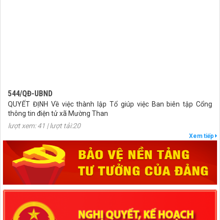
544/QĐ-UBND
QUYẾT ĐỊNH Về việc thành lập Tổ giúp việc Ban biên tập Cổng
thông tin điện tử xã Mường Than
lượt xem: 41 | lượt tải:20
407/QĐ-UBND
Xem tiếp
QUYẾT ĐỊNH Kiện toàn Ban biên tập Cổng thông tin điện tử xã
Mường Than
lượt xem: 46 | lượt tải:28
27/NQ-HĐND
Nghị quyết Thông qua chủ trương sắp xếp đơn vị hành chính cấp xã
của tỉnh Lai Châu năm 2025
lượt xem: 85 | lượt tải:51