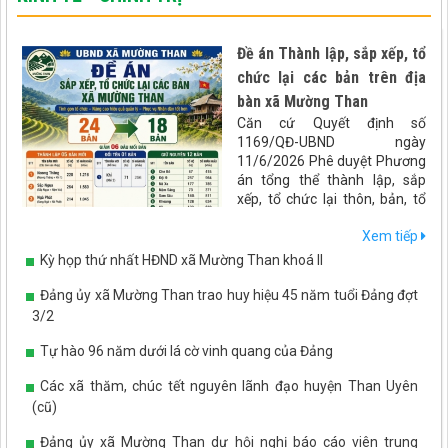
Đề án Thành lập, sắp xếp, tổ
chức lại các bản trên địa
bàn xã Mường Than
Căn cứ Quyết định số
1169/QĐ-UBND ngày
11/6/2026 Phê duyệt Phương
án tổng thể thành lập, sắp
xếp, tổ chức lại thôn, bản, tổ
dân phố trên địa bàn tỉnh Lai
Xem tiếp
Châu. UBND xã Mường Than
xây dựng đề án Sáp nhập bản
Kỳ họp thứ nhất HĐND xã Mường Than khoá II
trên địa bàn xã Mường Than
như sau:
Đảng ủy xã Mường Than trao huy hiệu 45 năm tuổi Đảng đợt
3/2
Tự hào 96 năm dưới lá cờ vinh quang của Đảng
Các xã thăm, chúc tết nguyên lãnh đạo huyện Than Uyên
(cũ)
Đảng ủy xã Mường Than dự hội nghị báo cáo viên trung