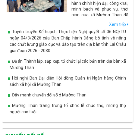
hành chính hiện đại, công khai,
minh bạch và phục vụ, thời
gian qua xã Mường Than đã
đẩy mạnh ứng dụng công nghệ thông tin, chuyển đổi số trong
Xem tiếp
mọi hoạt động quản lý, điều hành và giải quyết thủ tục hành
Tuyên truyền Kế hoạch Thực hiện Nghị quyết số 06-NQ/TU
chính. Những kết quả đạt được không chỉ nâng cao hiệu quả hoạt
động của cơ quan nhà nước mà còn tạo thuận lợi cho người dân,
ngày 04/3/2026 của Ban Chấp hành Đảng bộ tỉnh về nâng
doanh nghiệp, góp phần thúc đẩy phát triển kinh tế - xã hội trên
cao chất lượng giáo dục và đào tạo trên địa bàn tỉnh Lai Châu
địa bàn.
giai đoạn 2026 - 2030
Đề án Thành lập, sắp xếp, tổ chức lại các bản trên địa bàn xã
Mường Than
Hội nghị Ban Đại diện Hội đồng Quản trị Ngân hàng Chính
sách xã hội xã Mường Than
Đẩy mạnh chuyển đổi số ở Mường Than
Mường Than trang trọng tổ chức lễ chúc thọ, mừng thọ
người cao tuổi
Tết Tây Bắc - ấm áp tình yêu thương