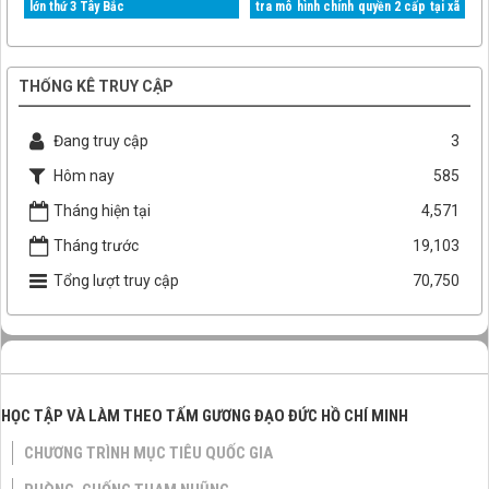
lớn thứ 3 Tây Bắc
tra mô hình chính quyền 2 cấp tại xã
Mường Than
THỐNG KÊ TRUY CẬP
Đang truy cập
3
Hôm nay
585
Tháng hiện tại
4,571
Tháng trước
19,103
Tổng lượt truy cập
70,750
HỌC TẬP VÀ LÀM THEO TẤM GƯƠNG ĐẠO ĐỨC HỒ CHÍ MINH
CHƯƠNG TRÌNH MỤC TIÊU QUỐC GIA