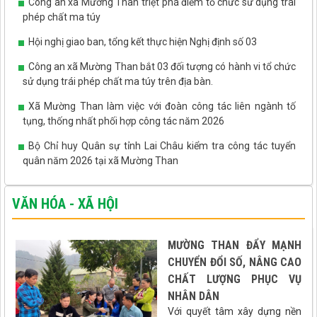
Công an xã Mường Than triệt phá điểm tổ chức sử dụng trái
phép chất ma túy
Hội nghị giao ban, tổng kết thực hiện Nghị định số 03
Công an xã Mường Than bắt 03 đối tượng có hành vi tổ chức
sử dụng trái phép chất ma túy trên địa bàn.
Xã Mường Than làm việc với đoàn công tác liên ngành tố
tụng, thống nhất phối hợp công tác năm 2026
Bộ Chỉ huy Quân sự tỉnh Lai Châu kiểm tra công tác tuyển
quân năm 2026 tại xã Mường Than
VĂN HÓA - XÃ HỘI
MƯỜNG THAN ĐẨY MẠNH
CHUYỂN ĐỔI SỐ, NÂNG CAO
CHẤT LƯỢNG PHỤC VỤ
NHÂN DÂN
Với quyết tâm xây dựng nền