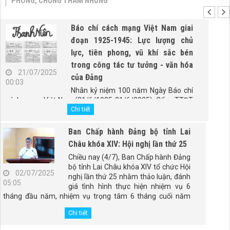
PHÒNG, CHỐNG THAM NHŨNG
Báo chí cách mạng Việt Nam giai
đoạn 1925-1945: Lực lượng chủ
lực, tiên phong, vũ khí sắc bén
trong công tác tư tưởng - văn hóa
21/07/2025
của Đảng
00:03
Nhân kỷ niệm 100 năm Ngày Báo chí
cách mạng Việt Nam (21/6/1925-21/6/2025), Cổng TTĐT
Chính phủ trân trọng giới thiệu bài viết "Báo chí cách mạng
Chi tiết
Việt Nam giai đoạn 1925-1945: Lực lượng chủ lực, tiên
phong, vũ khí sắc bén trong công tác tư tưởng - văn hóa
Ban Chấp hành Đảng bộ tỉnh Lai
của Đảng" của PGS.TS. Đào Duy Quát, nguyên Phó trưởng
Châu khóa XIV: Hội nghị lần thứ 25
Ban Thường trực Ban Tư tưởng - Văn hóa Trung ương
Chiều nay (4/7), Ban Chấp hành Đảng
(nay là Ban Tuyên giáo và Dân vận Trung ương).
bộ tỉnh Lai Châu khóa XIV tổ chức Hội
02/07/2025
nghị lần thứ 25 nhằm thảo luận, đánh
05:05
giá tình hình thực hiện nhiệm vụ 6
tháng đầu năm, nhiệm vụ trọng tâm 6 tháng cuối năm
2025; tổng kết 5 năm thực hiện Kết luận số 98-KL/TW,
Chi tiết
ngày 28/4/2021 của Ban Chấp hành Đảng bộ tỉnh. Đồng
chí Giàng Páo Mỷ - Ủy viên Ban Chấp hành Trung ương