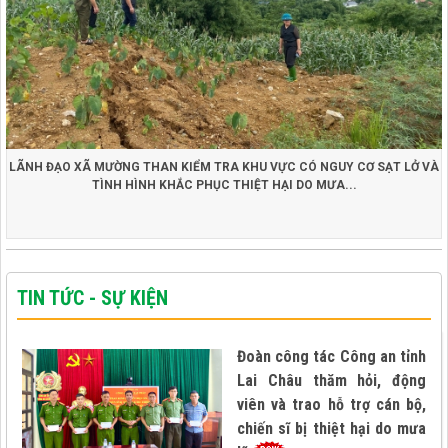
LÃNH ĐẠO XÃ MƯỜNG THAN KIỂM TRA KHU VỰC CÓ NGUY CƠ SẠT LỞ VÀ
TÌNH HÌNH KHẮC PHỤC THIỆT HẠI DO MƯA...
TIN TỨC - SỰ KIỆN
Đoàn công tác Công an tỉnh
Lai Châu thăm hỏi, động
viên và trao hỗ trợ cán bộ,
chiến sĩ bị thiệt hại do mưa