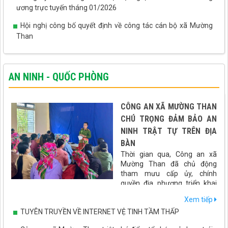
ương trực tuyến tháng 01/2026
Hội nghị công bố quyết định về công tác cán bộ xã Mường
Than
AN NINH - QUỐC PHÒNG
CÔNG AN XÃ MƯỜNG THAN
CHÚ TRỌNG ĐẢM BẢO AN
NINH TRẬT TỰ TRÊN ĐỊA
BÀN
Thời gian qua, Công an xã
Mường Than đã chủ động
tham mưu cấp ủy, chính
quyền địa phương triển khai
đồng bộ nhiều giải pháp nhằm giữ vững an ninh chính trị, bảo
Xem tiếp
đảm trật tự an toàn xã hội, góp phần tạo môi trường ổn định để
TUYÊN TRUYỀN VỀ INTERNET VỆ TINH TẦM THẤP
phát triển kinh tế - xã hội trên địa bàn.