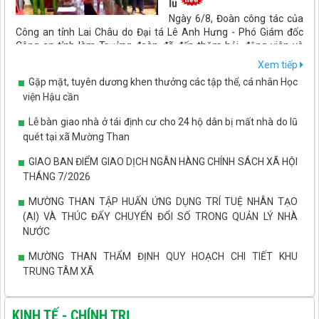
lũ
Ngày 6/8, Đoàn công tác của
Công an tỉnh Lai Châu do Đại tá Lê Anh Hưng - Phó Giám đốc
Công an tỉnh làm Trưởng đoàn đã đến thăm hỏi, động viên và
trao kinh phí hỗ trợ cho các cán bộ, chiến sĩ Công an bị thiệt hại
Xem tiếp
do ảnh hưởng của đợt mưa lũ, thiên tai vừa qua.
Gặp mặt, tuyên dương khen thưởng các tập thể, cá nhân Học
viện Hậu cần
Lễ bàn giao nhà ở tái định cư cho 24 hộ dân bị mất nhà do lũ
quét tại xã Mường Than
GIAO BAN ĐIỂM GIAO DỊCH NGÂN HÀNG CHÍNH SÁCH XÃ HỘI
THÁNG 7/2026
MƯỜNG THAN TẬP HUẤN ỨNG DỤNG TRÍ TUỆ NHÂN TẠO
(AI) VÀ THÚC ĐẨY CHUYỂN ĐỔI SỐ TRONG QUẢN LÝ NHÀ
NƯỚC
MƯỜNG THAN THẨM ĐỊNH QUY HOẠCH CHI TIẾT KHU
TRUNG TÂM XÃ
Xã Mường Than triển khai mô hình ứng dụng máy cấy trong
thâm canh lúa thuần VAAS16
KINH TẾ - CHÍNH TRỊ