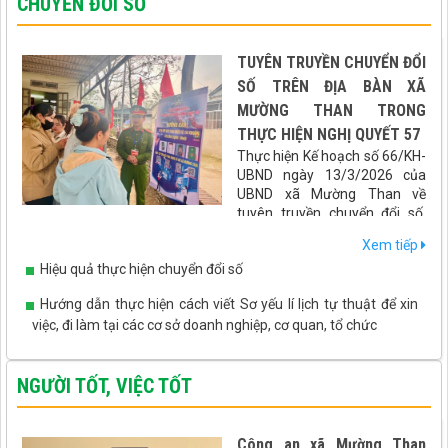
CHUYỂN ĐỔI SỐ
TUYÊN TRUYỀN CHUYỂN ĐỔI
SỐ TRÊN ĐỊA BÀN XÃ
MƯỜNG THAN TRONG
THỰC HIỆN NGHỊ QUYẾT 57
Thực hiện Kế hoạch số 66/KH-
UBND ngày 13/3/2026 của
UBND xã Mường Than về
tuyên truyền chuyển đổi số,
hướng dẫn tích hợp các loại giấy tờ, tài khoản an sinh xã hội lên
Xem tiếp
ứng dụng VNeID gắn với cuộc bầu cử Đại biểu Quốc hội khóa XVI
Hiệu quả thực hiện chuyển đổi số
và Đại biểu HĐND các cấp nhiệm kỳ 2026 - 2031, xã Mường Than
đã triển khai đồng bộ nhiều giải pháp thiết thực, hiệu quả, đưa
Hướng dẫn thực hiện cách viết Sơ yếu lí lịch tự thuật để xin
chuyển đổi số đến gần hơn với người dân.
việc, đi làm tại các cơ sở doanh nghiệp, cơ quan, tổ chức
NGƯỜI TỐT, VIỆC TỐT
Công an xã Mường Than