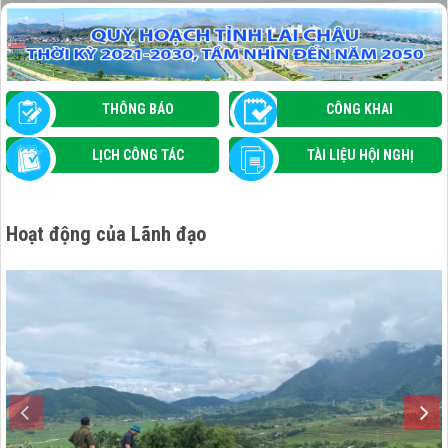
MƯỜNG THAN TẬP HUẤN ỨNG DỤNG TRÍ
TUỆ NHÂN TẠO (AI) VÀ THÚC ĐẨY CHUYỂN
ĐỔI SỐ TRONG QUẢN LÝ NHÀ NƯỚC
THÔNG BÁO
CÔNG KHAI
LỊCH CÔNG TÁC
TÀI LIỆU HỘI NGHỊ
Hoạt động của Lãnh đạo