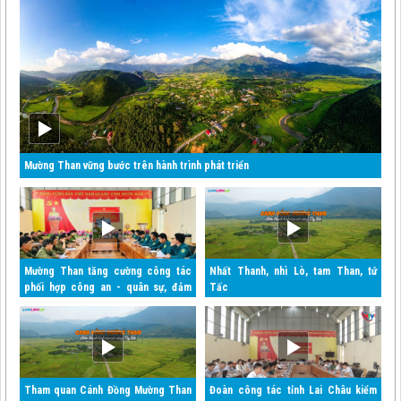
Mường Than vững bước trên hành trình phát triển
Mường Than tăng cường công tác
Nhất Thanh, nhì Lò, tam Than, tứ
phối hợp công an - quân sự, đảm
Tấc
bảo an ninh quốc gia và trật tự an
toàn xã hội
Tham quan Cánh Đồng Mường Than
Đoàn công tác tỉnh Lai Châu kiểm