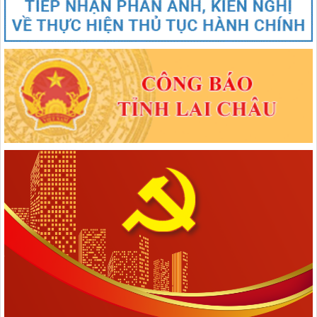
Nghị quyết số 1670/NQ-UBTVQH15 của ỦY BAN THƯỜNG VỤ
QUỐC HỘI: Về việc sắp xếp các đơn vị hành chính cấp xã của tỉnh
Lai Châu năm 2025
lượt xem: 66 | lượt tải:47