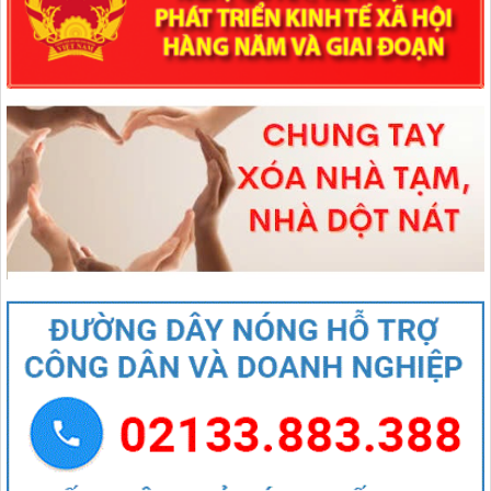
1670/NQ-UBTVQH15
Nghị quyết số 1670/NQ-UBTVQH15 của ỦY BAN THƯỜNG VỤ
QUỐC HỘI: Về việc sắp xếp các đơn vị hành chính cấp xã của tỉnh
Lai Châu năm 2025
lượt xem: 66 | lượt tải:47
544/QĐ-UBND
QUYẾT ĐỊNH Về việc thành lập Tổ giúp việc Ban biên tập Cổng
thông tin điện tử xã Mường Than
lượt xem: 41 | lượt tải:20
407/QĐ-UBND
QUYẾT ĐỊNH Kiện toàn Ban biên tập Cổng thông tin điện tử xã
Mường Than
lượt xem: 46 | lượt tải:28
27/NQ-HĐND
Nghị quyết Thông qua chủ trương sắp xếp đơn vị hành chính cấp xã
của tỉnh Lai Châu năm 2025
lượt xem: 85 | lượt tải:51
1670/NQ-UBTVQH15