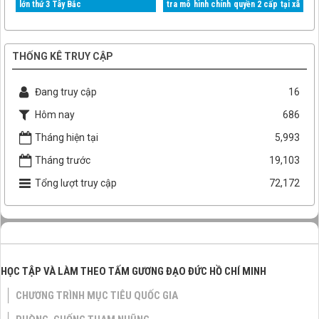
lớn thứ 3 Tây Bắc
tra mô hình chính quyền 2 cấp tại xã
Mường Than
THỐNG KÊ TRUY CẬP
Đang truy cập
16
Hôm nay
686
Tháng hiện tại
5,993
Tháng trước
19,103
Tổng lượt truy cập
72,172
HỌC TẬP VÀ LÀM THEO TẤM GƯƠNG ĐẠO ĐỨC HỒ CHÍ MINH
CHƯƠNG TRÌNH MỤC TIÊU QUỐC GIA