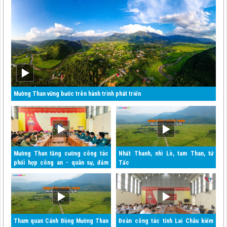
Mường Than vững bước trên hành trình phát triển
Mường Than tăng cường công tác
Nhất Thanh, nhì Lò, tam Than, tứ
phối hợp công an - quân sự, đảm
Tấc
bảo an ninh quốc gia và trật tự an
toàn xã hội
Tham quan Cánh Đồng Mường Than
Đoàn công tác tỉnh Lai Châu kiểm