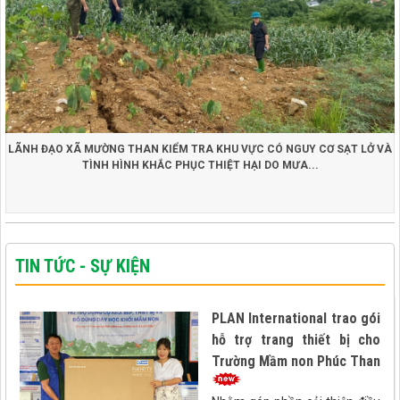
LÃNH ĐẠO XÃ MƯỜNG THAN KIỂM TRA KHU VỰC CÓ NGUY CƠ SẠT LỞ VÀ
TÌNH HÌNH KHẮC PHỤC THIỆT HẠI DO MƯA...
TIN TỨC - SỰ KIỆN
PLAN International trao gói
hỗ trợ trang thiết bị cho
Trường Mầm non Phúc Than