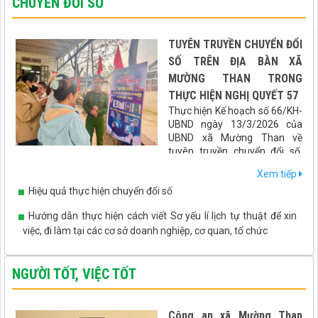
CHUYỂN ĐỔI SỐ
TUYÊN TRUYỀN CHUYỂN ĐỔI
SỐ TRÊN ĐỊA BÀN XÃ
MƯỜNG THAN TRONG
THỰC HIỆN NGHỊ QUYẾT 57
Thực hiện Kế hoạch số 66/KH-
UBND ngày 13/3/2026 của
UBND xã Mường Than về
tuyên truyền chuyển đổi số,
hướng dẫn tích hợp các loại giấy tờ, tài khoản an sinh xã hội lên
Xem tiếp
ứng dụng VNeID gắn với cuộc bầu cử Đại biểu Quốc hội khóa XVI
Hiệu quả thực hiện chuyển đổi số
và Đại biểu HĐND các cấp nhiệm kỳ 2026 - 2031, xã Mường Than
đã triển khai đồng bộ nhiều giải pháp thiết thực, hiệu quả, đưa
Hướng dẫn thực hiện cách viết Sơ yếu lí lịch tự thuật để xin
chuyển đổi số đến gần hơn với người dân.
việc, đi làm tại các cơ sở doanh nghiệp, cơ quan, tổ chức
NGƯỜI TỐT, VIỆC TỐT
Công an xã Mường Than