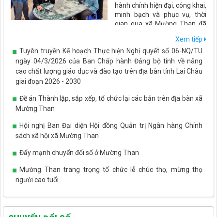
hành chính hiện đại, công khai,
minh bạch và phục vụ, thời
gian qua xã Mường Than đã
đẩy mạnh ứng dụng công nghệ thông tin, chuyển đổi số trong
Xem tiếp
mọi hoạt động quản lý, điều hành và giải quyết thủ tục hành
Tuyên truyền Kế hoạch Thực hiện Nghị quyết số 06-NQ/TU
chính. Những kết quả đạt được không chỉ nâng cao hiệu quả hoạt
động của cơ quan nhà nước mà còn tạo thuận lợi cho người dân,
ngày 04/3/2026 của Ban Chấp hành Đảng bộ tỉnh về nâng
doanh nghiệp, góp phần thúc đẩy phát triển kinh tế - xã hội trên
cao chất lượng giáo dục và đào tạo trên địa bàn tỉnh Lai Châu
địa bàn.
giai đoạn 2026 - 2030
Đề án Thành lập, sắp xếp, tổ chức lại các bản trên địa bàn xã
Mường Than
Hội nghị Ban Đại diện Hội đồng Quản trị Ngân hàng Chính
sách xã hội xã Mường Than
Đẩy mạnh chuyển đổi số ở Mường Than
Mường Than trang trọng tổ chức lễ chúc thọ, mừng thọ
người cao tuổi
Tết Tây Bắc - ấm áp tình yêu thương