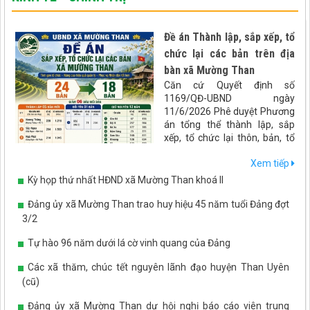
Đề án Thành lập, sắp xếp, tổ
chức lại các bản trên địa
bàn xã Mường Than
Căn cứ Quyết định số
1169/QĐ-UBND ngày
11/6/2026 Phê duyệt Phương
án tổng thể thành lập, sắp
xếp, tổ chức lại thôn, bản, tổ
dân phố trên địa bàn tỉnh Lai
Xem tiếp
Châu. UBND xã Mường Than
xây dựng đề án Sáp nhập bản
Kỳ họp thứ nhất HĐND xã Mường Than khoá II
trên địa bàn xã Mường Than
như sau:
Đảng ủy xã Mường Than trao huy hiệu 45 năm tuổi Đảng đợt
3/2
Tự hào 96 năm dưới lá cờ vinh quang của Đảng
Các xã thăm, chúc tết nguyên lãnh đạo huyện Than Uyên
(cũ)
Đảng ủy xã Mường Than dự hội nghị báo cáo viên trung