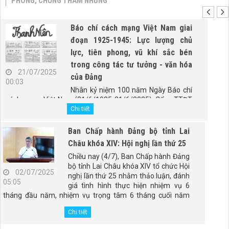
PHÒNG, CHỐNG THAM NHŨNG
Báo chí cách mạng Việt Nam giai
đoạn 1925-1945: Lực lượng chủ
lực, tiên phong, vũ khí sắc bén
trong công tác tư tưởng - văn hóa
21/07/2025
của Đảng
00:03
Nhân kỷ niệm 100 năm Ngày Báo chí
cách mạng Việt Nam (21/6/1925-21/6/2025), Cổng TTĐT
Chính phủ trân trọng giới thiệu bài viết "Báo chí cách mạng
Chi tiết
Việt Nam giai đoạn 1925-1945: Lực lượng chủ lực, tiên
phong, vũ khí sắc bén trong công tác tư tưởng - văn hóa
Ban Chấp hành Đảng bộ tỉnh Lai
của Đảng" của PGS.TS. Đào Duy Quát, nguyên Phó trưởng
Châu khóa XIV: Hội nghị lần thứ 25
Ban Thường trực Ban Tư tưởng - Văn hóa Trung ương
Chiều nay (4/7), Ban Chấp hành Đảng
(nay là Ban Tuyên giáo và Dân vận Trung ương).
bộ tỉnh Lai Châu khóa XIV tổ chức Hội
02/07/2025
nghị lần thứ 25 nhằm thảo luận, đánh
05:05
giá tình hình thực hiện nhiệm vụ 6
tháng đầu năm, nhiệm vụ trọng tâm 6 tháng cuối năm
2025; tổng kết 5 năm thực hiện Kết luận số 98-KL/TW,
Chi tiết
ngày 28/4/2021 của Ban Chấp hành Đảng bộ tỉnh. Đồng
chí Giàng Páo Mỷ - Ủy viên Ban Chấp hành Trung ương