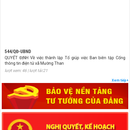
544/QĐ-UBND
QUYẾT ĐỊNH Về việc thành lập Tổ giúp việc Ban biên tập Cổng
thông tin điện tử xã Mường Than
lượt xem: 46 | lượt tải:21
407/QĐ-UBND
Xem tiếp
QUYẾT ĐỊNH Kiện toàn Ban biên tập Cổng thông tin điện tử xã
Mường Than
lượt xem: 48 | lượt tải:29
27/NQ-HĐND
Nghị quyết Thông qua chủ trương sắp xếp đơn vị hành chính cấp xã
của tỉnh Lai Châu năm 2025
lượt xem: 88 | lượt tải:54