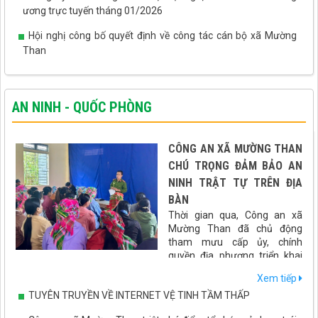
ương trực tuyến tháng 01/2026
Hội nghị công bố quyết định về công tác cán bộ xã Mường
Than
AN NINH - QUỐC PHÒNG
CÔNG AN XÃ MƯỜNG THAN
CHÚ TRỌNG ĐẢM BẢO AN
NINH TRẬT TỰ TRÊN ĐỊA
BÀN
Thời gian qua, Công an xã
Mường Than đã chủ động
tham mưu cấp ủy, chính
quyền địa phương triển khai
đồng bộ nhiều giải pháp nhằm giữ vững an ninh chính trị, bảo
Xem tiếp
đảm trật tự an toàn xã hội, góp phần tạo môi trường ổn định để
TUYÊN TRUYỀN VỀ INTERNET VỆ TINH TẦM THẤP
phát triển kinh tế - xã hội trên địa bàn.