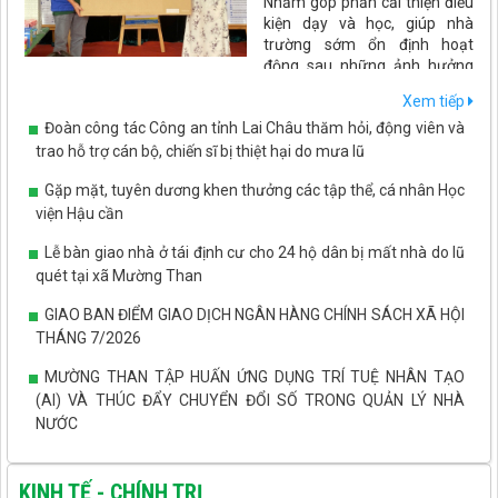
Nhằm góp phần cải thiện điều
kiện dạy và học, giúp nhà
trường sớm ổn định hoạt
động sau những ảnh hưởng
của thiên tai. Ngày 7/8, Tổ chức PLAN International đã đến thăm
Xem tiếp
và trao gói hỗ trợ trang thiết bị, đồ dùng dạy học và thiết bị phục
Đoàn công tác Công an tỉnh Lai Châu thăm hỏi, động viên và
vụ bán trú cho Trường Mầm non Phúc Than.
trao hỗ trợ cán bộ, chiến sĩ bị thiệt hại do mưa lũ
Gặp mặt, tuyên dương khen thưởng các tập thể, cá nhân Học
viện Hậu cần
Lễ bàn giao nhà ở tái định cư cho 24 hộ dân bị mất nhà do lũ
quét tại xã Mường Than
GIAO BAN ĐIỂM GIAO DỊCH NGÂN HÀNG CHÍNH SÁCH XÃ HỘI
THÁNG 7/2026
MƯỜNG THAN TẬP HUẤN ỨNG DỤNG TRÍ TUỆ NHÂN TẠO
(AI) VÀ THÚC ĐẨY CHUYỂN ĐỔI SỐ TRONG QUẢN LÝ NHÀ
NƯỚC
MƯỜNG THAN THẨM ĐỊNH QUY HOẠCH CHI TIẾT KHU
TRUNG TÂM XÃ
KINH TẾ - CHÍNH TRỊ