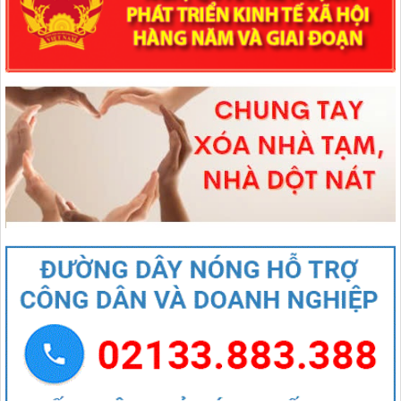
1670/NQ-UBTVQH15
Nghị quyết số 1670/NQ-UBTVQH15 của ỦY BAN THƯỜNG VỤ
QUỐC HỘI: Về việc sắp xếp các đơn vị hành chính cấp xã của tỉnh
Lai Châu năm 2025
lượt xem: 69 | lượt tải:48
544/QĐ-UBND
QUYẾT ĐỊNH Về việc thành lập Tổ giúp việc Ban biên tập Cổng
thông tin điện tử xã Mường Than
lượt xem: 46 | lượt tải:21
407/QĐ-UBND
QUYẾT ĐỊNH Kiện toàn Ban biên tập Cổng thông tin điện tử xã
Mường Than
lượt xem: 48 | lượt tải:29
27/NQ-HĐND
Nghị quyết Thông qua chủ trương sắp xếp đơn vị hành chính cấp xã
của tỉnh Lai Châu năm 2025
lượt xem: 88 | lượt tải:54
1670/NQ-UBTVQH15
Nghị quyết số 1670/NQ-UBTVQH15 của ỦY BAN THƯỜNG VỤ