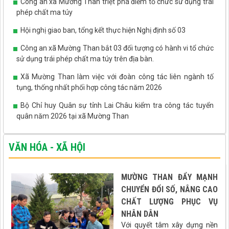
Công an xã Mường Than triệt phá điểm tổ chức sử dụng trái
phép chất ma túy
Hội nghị giao ban, tổng kết thực hiện Nghị định số 03
Công an xã Mường Than bắt 03 đối tượng có hành vi tổ chức
sử dụng trái phép chất ma túy trên địa bàn.
Xã Mường Than làm việc với đoàn công tác liên ngành tố
tụng, thống nhất phối hợp công tác năm 2026
Bộ Chỉ huy Quân sự tỉnh Lai Châu kiểm tra công tác tuyển
quân năm 2026 tại xã Mường Than
VĂN HÓA - XÃ HỘI
MƯỜNG THAN ĐẨY MẠNH
CHUYỂN ĐỔI SỐ, NÂNG CAO
CHẤT LƯỢNG PHỤC VỤ
NHÂN DÂN
Với quyết tâm xây dựng nền