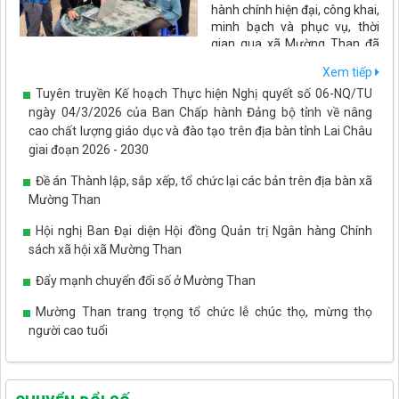
hành chính hiện đại, công khai,
minh bạch và phục vụ, thời
gian qua xã Mường Than đã
đẩy mạnh ứng dụng công nghệ thông tin, chuyển đổi số trong
Xem tiếp
mọi hoạt động quản lý, điều hành và giải quyết thủ tục hành
Tuyên truyền Kế hoạch Thực hiện Nghị quyết số 06-NQ/TU
chính. Những kết quả đạt được không chỉ nâng cao hiệu quả hoạt
động của cơ quan nhà nước mà còn tạo thuận lợi cho người dân,
ngày 04/3/2026 của Ban Chấp hành Đảng bộ tỉnh về nâng
doanh nghiệp, góp phần thúc đẩy phát triển kinh tế - xã hội trên
cao chất lượng giáo dục và đào tạo trên địa bàn tỉnh Lai Châu
địa bàn.
giai đoạn 2026 - 2030
Đề án Thành lập, sắp xếp, tổ chức lại các bản trên địa bàn xã
Mường Than
Hội nghị Ban Đại diện Hội đồng Quản trị Ngân hàng Chính
sách xã hội xã Mường Than
Đẩy mạnh chuyển đổi số ở Mường Than
Mường Than trang trọng tổ chức lễ chúc thọ, mừng thọ
người cao tuổi
Tết Tây Bắc - ấm áp tình yêu thương