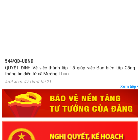
544/QĐ-UBND
QUYẾT ĐỊNH Về việc thành lập Tổ giúp việc Ban biên tập Cổng
thông tin điện tử xã Mường Than
lượt xem: 47 | lượt tải:21
Xem tiếp
407/QĐ-UBND
QUYẾT ĐỊNH Kiện toàn Ban biên tập Cổng thông tin điện tử xã
Mường Than
lượt xem: 49 | lượt tải:29
27/NQ-HĐND
Nghị quyết Thông qua chủ trương sắp xếp đơn vị hành chính cấp xã
của tỉnh Lai Châu năm 2025
lượt xem: 89 | lượt tải:54