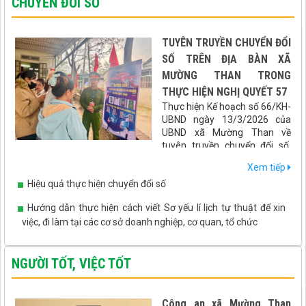
CHUYỂN ĐỔI SỐ
TUYÊN TRUYỀN CHUYỂN ĐỔI
SỐ TRÊN ĐỊA BÀN XÃ
MƯỜNG THAN TRONG
THỰC HIỆN NGHỊ QUYẾT 57
Thực hiện Kế hoạch số 66/KH-
UBND ngày 13/3/2026 của
UBND xã Mường Than về
tuyên truyền chuyển đổi số,
hướng dẫn tích hợp các loại giấy tờ, tài khoản an sinh xã hội lên
Xem tiếp
ứng dụng VNeID gắn với cuộc bầu cử Đại biểu Quốc hội khóa XVI
Hiệu quả thực hiện chuyển đổi số
và Đại biểu HĐND các cấp nhiệm kỳ 2026 - 2031, xã Mường Than
đã triển khai đồng bộ nhiều giải pháp thiết thực, hiệu quả, đưa
Hướng dẫn thực hiện cách viết Sơ yếu lí lịch tự thuật để xin
chuyển đổi số đến gần hơn với người dân.
việc, đi làm tại các cơ sở doanh nghiệp, cơ quan, tổ chức
NGƯỜI TỐT, VIỆC TỐT
Công an xã Mường Than