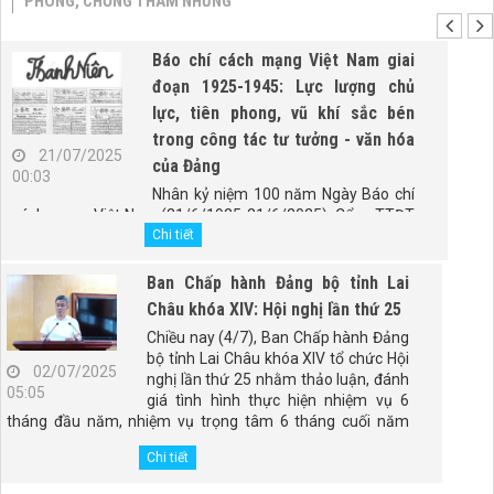
PHÒNG, CHỐNG THAM NHŨNG
Báo chí cách mạng Việt Nam giai
đoạn 1925-1945: Lực lượng chủ
lực, tiên phong, vũ khí sắc bén
trong công tác tư tưởng - văn hóa
21/07/2025
của Đảng
00:03
Nhân kỷ niệm 100 năm Ngày Báo chí
cách mạng Việt Nam (21/6/1925-21/6/2025), Cổng TTĐT
Chính phủ trân trọng giới thiệu bài viết "Báo chí cách mạng
Chi tiết
Việt Nam giai đoạn 1925-1945: Lực lượng chủ lực, tiên
phong, vũ khí sắc bén trong công tác tư tưởng - văn hóa
Ban Chấp hành Đảng bộ tỉnh Lai
của Đảng" của PGS.TS. Đào Duy Quát, nguyên Phó trưởng
Châu khóa XIV: Hội nghị lần thứ 25
Ban Thường trực Ban Tư tưởng - Văn hóa Trung ương
Chiều nay (4/7), Ban Chấp hành Đảng
(nay là Ban Tuyên giáo và Dân vận Trung ương).
bộ tỉnh Lai Châu khóa XIV tổ chức Hội
02/07/2025
nghị lần thứ 25 nhằm thảo luận, đánh
05:05
giá tình hình thực hiện nhiệm vụ 6
tháng đầu năm, nhiệm vụ trọng tâm 6 tháng cuối năm
2025; tổng kết 5 năm thực hiện Kết luận số 98-KL/TW,
Chi tiết
ngày 28/4/2021 của Ban Chấp hành Đảng bộ tỉnh. Đồng
chí Giàng Páo Mỷ - Ủy viên Ban Chấp hành Trung ương