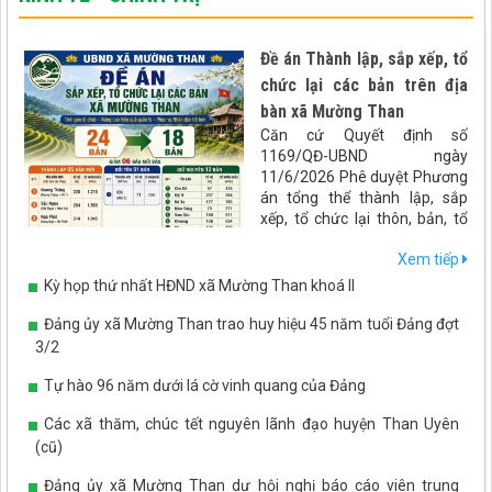
Đề án Thành lập, sắp xếp, tổ
chức lại các bản trên địa
bàn xã Mường Than
Căn cứ Quyết định số
1169/QĐ-UBND ngày
11/6/2026 Phê duyệt Phương
án tổng thể thành lập, sắp
xếp, tổ chức lại thôn, bản, tổ
dân phố trên địa bàn tỉnh Lai
Xem tiếp
Châu. UBND xã Mường Than
xây dựng đề án Sáp nhập bản
Kỳ họp thứ nhất HĐND xã Mường Than khoá II
trên địa bàn xã Mường Than
như sau:
Đảng ủy xã Mường Than trao huy hiệu 45 năm tuổi Đảng đợt
3/2
Tự hào 96 năm dưới lá cờ vinh quang của Đảng
Các xã thăm, chúc tết nguyên lãnh đạo huyện Than Uyên
(cũ)
Đảng ủy xã Mường Than dự hội nghị báo cáo viên trung