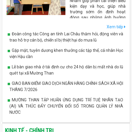
Nhằm góp phần cải thiện điều
kiện dạy và học, giúp nhà
trường sớm ổn định hoạt
động sau những ảnh hưởng
của thiên tai. Ngày 7/8, Tổ chức PLAN International đã đến thăm
Xem tiếp
và trao gói hỗ trợ trang thiết bị, đồ dùng dạy học và thiết bị phục
Đoàn công tác Công an tỉnh Lai Châu thăm hỏi, động viên và
vụ bán trú cho Trường Mầm non Phúc Than.
trao hỗ trợ cán bộ, chiến sĩ bị thiệt hại do mưa lũ
Gặp mặt, tuyên dương khen thưởng các tập thể, cá nhân Học
viện Hậu cần
Lễ bàn giao nhà ở tái định cư cho 24 hộ dân bị mất nhà do lũ
quét tại xã Mường Than
GIAO BAN ĐIỂM GIAO DỊCH NGÂN HÀNG CHÍNH SÁCH XÃ HỘI
THÁNG 7/2026
MƯỜNG THAN TẬP HUẤN ỨNG DỤNG TRÍ TUỆ NHÂN TẠO
(AI) VÀ THÚC ĐẨY CHUYỂN ĐỔI SỐ TRONG QUẢN LÝ NHÀ
NƯỚC
MƯỜNG THAN THẨM ĐỊNH QUY HOẠCH CHI TIẾT KHU
TRUNG TÂM XÃ
KINH TẾ - CHÍNH TRỊ