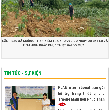
LÃNH ĐẠO XÃ MƯỜNG THAN KIỂM TRA KHU VỰC CÓ NGUY CƠ SẠT LỞ VÀ
TÌNH HÌNH KHẮC PHỤC THIỆT HẠI DO MƯA...
TIN TỨC - SỰ KIỆN
PLAN International trao gói
hỗ trợ trang thiết bị cho
Trường Mầm non Phúc Than