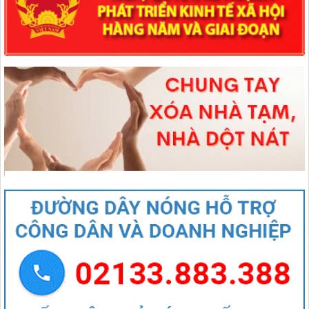
1670/NQ-UBTVQH15
Nghị quyết số 1670/NQ-UBTVQH15 của ỦY BAN THƯỜNG VỤ
QUỐC HỘI: Về việc sắp xếp các đơn vị hành chính cấp xã của tỉnh
Lai Châu năm 2025
lượt xem: 71 | lượt tải:49
544/QĐ-UBND
QUYẾT ĐỊNH Về việc thành lập Tổ giúp việc Ban biên tập Cổng
thông tin điện tử xã Mường Than
lượt xem: 47 | lượt tải:21
407/QĐ-UBND
QUYẾT ĐỊNH Kiện toàn Ban biên tập Cổng thông tin điện tử xã
Mường Than
lượt xem: 49 | lượt tải:29
27/NQ-HĐND
Nghị quyết Thông qua chủ trương sắp xếp đơn vị hành chính cấp xã
của tỉnh Lai Châu năm 2025
lượt xem: 89 | lượt tải:54
1670/NQ-UBTVQH15