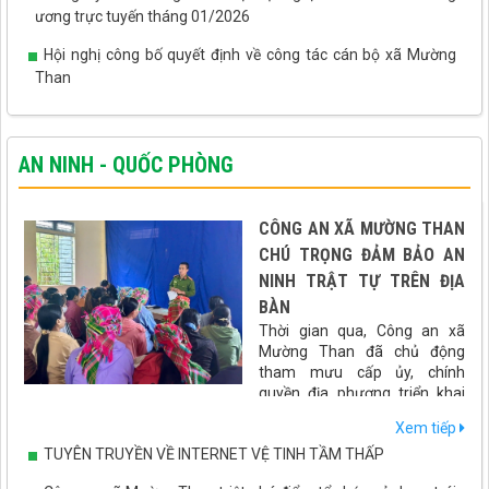
ương trực tuyến tháng 01/2026
Hội nghị công bố quyết định về công tác cán bộ xã Mường
Than
AN NINH - QUỐC PHÒNG
CÔNG AN XÃ MƯỜNG THAN
CHÚ TRỌNG ĐẢM BẢO AN
NINH TRẬT TỰ TRÊN ĐỊA
BÀN
Thời gian qua, Công an xã
Mường Than đã chủ động
tham mưu cấp ủy, chính
quyền địa phương triển khai
đồng bộ nhiều giải pháp nhằm giữ vững an ninh chính trị, bảo
Xem tiếp
đảm trật tự an toàn xã hội, góp phần tạo môi trường ổn định để
TUYÊN TRUYỀN VỀ INTERNET VỆ TINH TẦM THẤP
phát triển kinh tế - xã hội trên địa bàn.