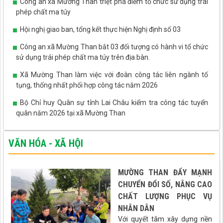
Công an xã Mường Than triệt phá điểm tổ chức sử dụng trái
phép chất ma túy
Hội nghị giao ban, tổng kết thực hiện Nghị định số 03
Công an xã Mường Than bắt 03 đối tượng có hành vi tổ chức
sử dụng trái phép chất ma túy trên địa bàn.
Xã Mường Than làm việc với đoàn công tác liên ngành tố
tụng, thống nhất phối hợp công tác năm 2026
Bộ Chỉ huy Quân sự tỉnh Lai Châu kiểm tra công tác tuyển
quân năm 2026 tại xã Mường Than
VĂN HÓA - XÃ HỘI
MƯỜNG THAN ĐẨY MẠNH
CHUYỂN ĐỔI SỐ, NÂNG CAO
CHẤT LƯỢNG PHỤC VỤ
NHÂN DÂN
Với quyết tâm xây dựng nền