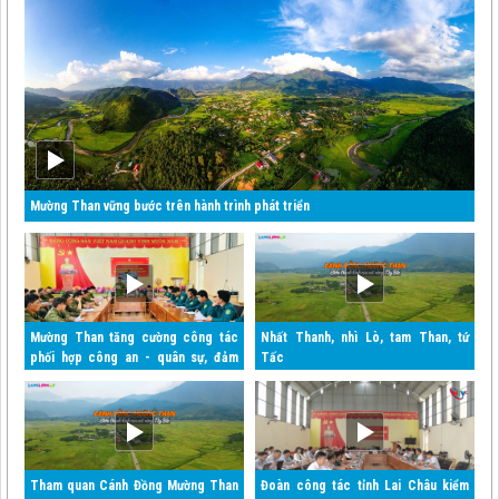
Mường Than vững bước trên hành trình phát triển
Mường Than tăng cường công tác
Nhất Thanh, nhì Lò, tam Than, tứ
phối hợp công an - quân sự, đảm
Tấc
bảo an ninh quốc gia và trật tự an
toàn xã hội
Tham quan Cánh Đồng Mường Than
Đoàn công tác tỉnh Lai Châu kiểm