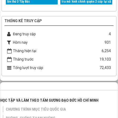
lớn thứ 3 Tây Bắc
tra mô hình chính quyền 2 cấp tại xã
Mường Than
THỐNG KÊ TRUY CẬP
Đang truy cập
4
Hôm nay
931
Tháng hiện tại
6,254
Tháng trước
19,103
Tổng lượt truy cập
72,433
HỌC TẬP VÀ LÀM THEO TẤM GƯƠNG ĐẠO ĐỨC HỒ CHÍ MINH
CHƯƠNG TRÌNH MỤC TIÊU QUỐC GIA