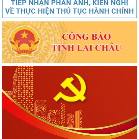
Nghị quyết số 1670/NQ-UBTVQH15 của ỦY BAN THƯỜNG VỤ
QUỐC HỘI: Về việc sắp xếp các đơn vị hành chính cấp xã của tỉnh
Lai Châu năm 2025
lượt xem: 71 | lượt tải:49