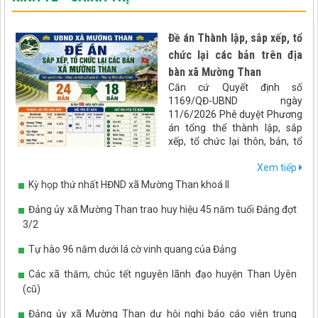
Đề án Thành lập, sắp xếp, tổ
chức lại các bản trên địa
bàn xã Mường Than
Căn cứ Quyết định số
1169/QĐ-UBND ngày
11/6/2026 Phê duyệt Phương
án tổng thể thành lập, sắp
xếp, tổ chức lại thôn, bản, tổ
dân phố trên địa bàn tỉnh Lai
Xem tiếp
Châu. UBND xã Mường Than
xây dựng đề án Sáp nhập bản
Kỳ họp thứ nhất HĐND xã Mường Than khoá II
trên địa bàn xã Mường Than
như sau:
Đảng ủy xã Mường Than trao huy hiệu 45 năm tuổi Đảng đợt
3/2
Tự hào 96 năm dưới lá cờ vinh quang của Đảng
Các xã thăm, chúc tết nguyên lãnh đạo huyện Than Uyên
(cũ)
Đảng ủy xã Mường Than dự hội nghị báo cáo viên trung