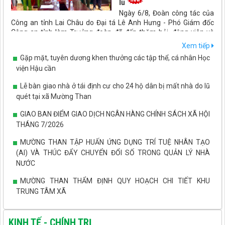
lũ
Ngày 6/8, Đoàn công tác của
Công an tỉnh Lai Châu do Đại tá Lê Anh Hưng - Phó Giám đốc
Công an tỉnh làm Trưởng đoàn đã đến thăm hỏi, động viên và
trao kinh phí hỗ trợ cho các cán bộ, chiến sĩ Công an bị thiệt hại
Xem tiếp
do ảnh hưởng của đợt mưa lũ, thiên tai vừa qua.
Gặp mặt, tuyên dương khen thưởng các tập thể, cá nhân Học
viện Hậu cần
Lễ bàn giao nhà ở tái định cư cho 24 hộ dân bị mất nhà do lũ
quét tại xã Mường Than
GIAO BAN ĐIỂM GIAO DỊCH NGÂN HÀNG CHÍNH SÁCH XÃ HỘI
THÁNG 7/2026
MƯỜNG THAN TẬP HUẤN ỨNG DỤNG TRÍ TUỆ NHÂN TẠO
(AI) VÀ THÚC ĐẨY CHUYỂN ĐỔI SỐ TRONG QUẢN LÝ NHÀ
NƯỚC
MƯỜNG THAN THẨM ĐỊNH QUY HOẠCH CHI TIẾT KHU
TRUNG TÂM XÃ
Xã Mường Than triển khai mô hình ứng dụng máy cấy trong
thâm canh lúa thuần VAAS16
KINH TẾ - CHÍNH TRỊ