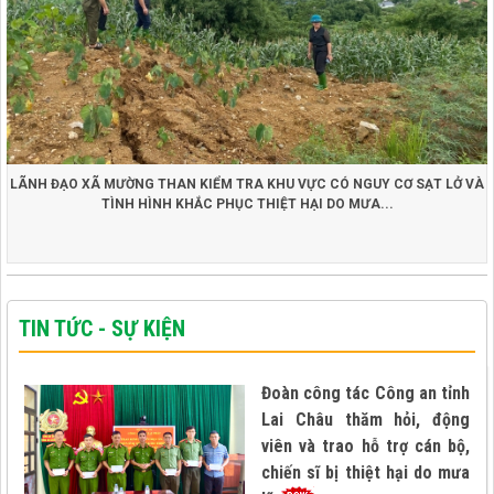
LÃNH ĐẠO XÃ MƯỜNG THAN KIỂM TRA KHU VỰC CÓ NGUY CƠ SẠT LỞ VÀ
TÌNH HÌNH KHẮC PHỤC THIỆT HẠI DO MƯA...
TIN TỨC - SỰ KIỆN
Đoàn công tác Công an tỉnh
Lai Châu thăm hỏi, động
viên và trao hỗ trợ cán bộ,
chiến sĩ bị thiệt hại do mưa