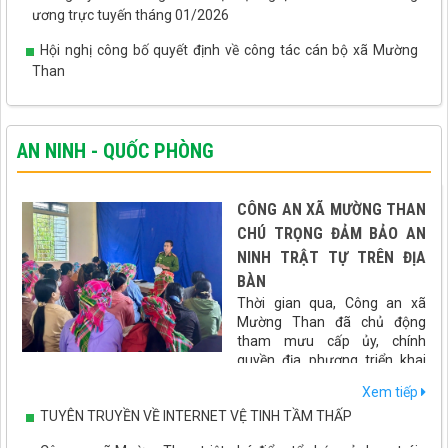
ương trực tuyến tháng 01/2026
Hội nghị công bố quyết định về công tác cán bộ xã Mường
Than
AN NINH - QUỐC PHÒNG
CÔNG AN XÃ MƯỜNG THAN
CHÚ TRỌNG ĐẢM BẢO AN
NINH TRẬT TỰ TRÊN ĐỊA
BÀN
Thời gian qua, Công an xã
Mường Than đã chủ động
tham mưu cấp ủy, chính
quyền địa phương triển khai
đồng bộ nhiều giải pháp nhằm giữ vững an ninh chính trị, bảo
Xem tiếp
đảm trật tự an toàn xã hội, góp phần tạo môi trường ổn định để
TUYÊN TRUYỀN VỀ INTERNET VỆ TINH TẦM THẤP
phát triển kinh tế - xã hội trên địa bàn.