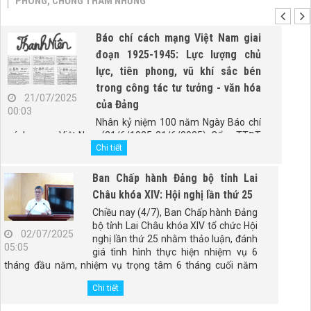
PHÒNG, CHỐNG THAM NHŨNG
Báo chí cách mạng Việt Nam giai
đoạn 1925-1945: Lực lượng chủ
lực, tiên phong, vũ khí sắc bén
trong công tác tư tưởng - văn hóa
21/07/2025
của Đảng
00:03
Nhân kỷ niệm 100 năm Ngày Báo chí
cách mạng Việt Nam (21/6/1925-21/6/2025), Cổng TTĐT
Chính phủ trân trọng giới thiệu bài viết "Báo chí cách mạng
Chi tiết
Việt Nam giai đoạn 1925-1945: Lực lượng chủ lực, tiên
phong, vũ khí sắc bén trong công tác tư tưởng - văn hóa
Ban Chấp hành Đảng bộ tỉnh Lai
của Đảng" của PGS.TS. Đào Duy Quát, nguyên Phó trưởng
Châu khóa XIV: Hội nghị lần thứ 25
Ban Thường trực Ban Tư tưởng - Văn hóa Trung ương
Chiều nay (4/7), Ban Chấp hành Đảng
(nay là Ban Tuyên giáo và Dân vận Trung ương).
bộ tỉnh Lai Châu khóa XIV tổ chức Hội
02/07/2025
nghị lần thứ 25 nhằm thảo luận, đánh
05:05
giá tình hình thực hiện nhiệm vụ 6
tháng đầu năm, nhiệm vụ trọng tâm 6 tháng cuối năm
2025; tổng kết 5 năm thực hiện Kết luận số 98-KL/TW,
Chi tiết
ngày 28/4/2021 của Ban Chấp hành Đảng bộ tỉnh. Đồng
chí Giàng Páo Mỷ - Ủy viên Ban Chấp hành Trung ương