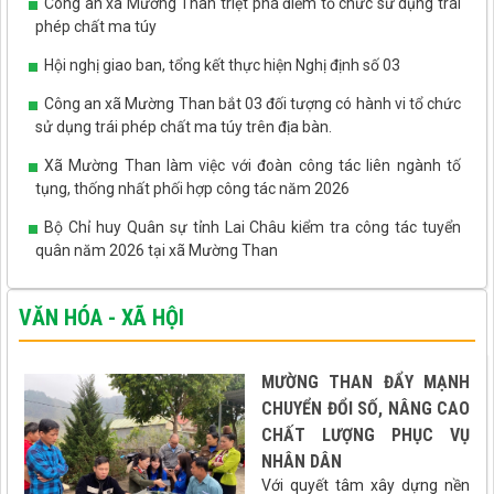
Công an xã Mường Than triệt phá điểm tổ chức sử dụng trái
phép chất ma túy
Hội nghị giao ban, tổng kết thực hiện Nghị định số 03
Công an xã Mường Than bắt 03 đối tượng có hành vi tổ chức
sử dụng trái phép chất ma túy trên địa bàn.
Xã Mường Than làm việc với đoàn công tác liên ngành tố
tụng, thống nhất phối hợp công tác năm 2026
Bộ Chỉ huy Quân sự tỉnh Lai Châu kiểm tra công tác tuyển
quân năm 2026 tại xã Mường Than
VĂN HÓA - XÃ HỘI
MƯỜNG THAN ĐẨY MẠNH
CHUYỂN ĐỔI SỐ, NÂNG CAO
CHẤT LƯỢNG PHỤC VỤ
NHÂN DÂN
Với quyết tâm xây dựng nền