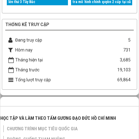
lớn thứ 3 Tây Bắc
tra mô hình chính quyền 2 cấp tại xã
Mường Than
THỐNG KÊ TRUY CẬP
Đang truy cập
5
Hôm nay
731
Tháng hiện tại
3,685
Tháng trước
19,103
Tổng lượt truy cập
69,864
HỌC TẬP VÀ LÀM THEO TẤM GƯƠNG ĐẠO ĐỨC HỒ CHÍ MINH
CHƯƠNG TRÌNH MỤC TIÊU QUỐC GIA