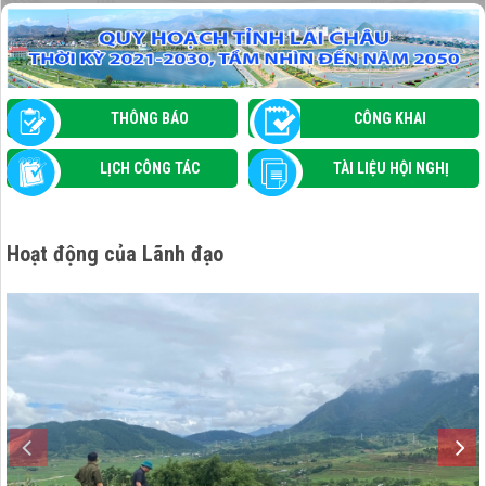
MƯỜNG THAN TẬP HUẤN ỨNG DỤNG TRÍ
TUỆ NHÂN TẠO (AI) VÀ THÚC ĐẨY CHUYỂN
ĐỔI SỐ TRONG QUẢN LÝ NHÀ NƯỚC
THÔNG BÁO
CÔNG KHAI
LỊCH CÔNG TÁC
TÀI LIỆU HỘI NGHỊ
Hoạt động của Lãnh đạo