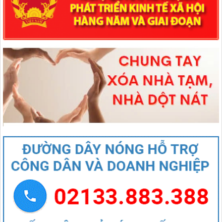
lượt xem: 83 | lượt tải:48
1670/NQ-UBTVQH15
Nghị quyết số 1670/NQ-UBTVQH15 của ỦY BAN THƯỜNG VỤ
QUỐC HỘI: Về việc sắp xếp các đơn vị hành chính cấp xã của tỉnh
Lai Châu năm 2025
lượt xem: 66 | lượt tải:46
544/QĐ-UBND
QUYẾT ĐỊNH Về việc thành lập Tổ giúp việc Ban biên tập Cổng
thông tin điện tử xã Mường Than
lượt xem: 39 | lượt tải:20
407/QĐ-UBND
QUYẾT ĐỊNH Kiện toàn Ban biên tập Cổng thông tin điện tử xã
Mường Than
lượt xem: 44 | lượt tải:27
27/NQ-HĐND
Nghị quyết Thông qua chủ trương sắp xếp đơn vị hành chính cấp xã
của tỉnh Lai Châu năm 2025
lượt xem: 83 | lượt tải:48