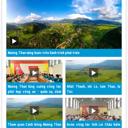
Mường Than vững bước trên hành trình phát triển
Mường Than tăng cường công tác
Nhất Thanh, nhì Lò, tam Than, tứ
phối hợp công an - quân sự, đảm
Tấc
bảo an ninh quốc gia và trật tự an
toàn xã hội
Tham quan Cánh Đồng Mường Than
Đoàn công tác tỉnh Lai Châu kiểm