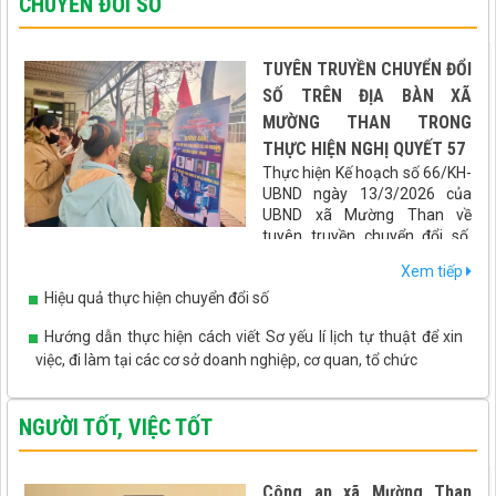
CHUYỂN ĐỔI SỐ
TUYÊN TRUYỀN CHUYỂN ĐỔI
SỐ TRÊN ĐỊA BÀN XÃ
MƯỜNG THAN TRONG
THỰC HIỆN NGHỊ QUYẾT 57
Thực hiện Kế hoạch số 66/KH-
UBND ngày 13/3/2026 của
UBND xã Mường Than về
tuyên truyền chuyển đổi số,
hướng dẫn tích hợp các loại giấy tờ, tài khoản an sinh xã hội lên
Xem tiếp
ứng dụng VNeID gắn với cuộc bầu cử Đại biểu Quốc hội khóa XVI
Hiệu quả thực hiện chuyển đổi số
và Đại biểu HĐND các cấp nhiệm kỳ 2026 - 2031, xã Mường Than
đã triển khai đồng bộ nhiều giải pháp thiết thực, hiệu quả, đưa
Hướng dẫn thực hiện cách viết Sơ yếu lí lịch tự thuật để xin
chuyển đổi số đến gần hơn với người dân.
việc, đi làm tại các cơ sở doanh nghiệp, cơ quan, tổ chức
NGƯỜI TỐT, VIỆC TỐT
Công an xã Mường Than