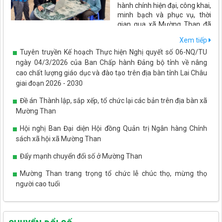
hành chính hiện đại, công khai,
minh bạch và phục vụ, thời
gian qua xã Mường Than đã
đẩy mạnh ứng dụng công nghệ thông tin, chuyển đổi số trong
Xem tiếp
mọi hoạt động quản lý, điều hành và giải quyết thủ tục hành
Tuyên truyền Kế hoạch Thực hiện Nghị quyết số 06-NQ/TU
chính. Những kết quả đạt được không chỉ nâng cao hiệu quả hoạt
động của cơ quan nhà nước mà còn tạo thuận lợi cho người dân,
ngày 04/3/2026 của Ban Chấp hành Đảng bộ tỉnh về nâng
doanh nghiệp, góp phần thúc đẩy phát triển kinh tế - xã hội trên
cao chất lượng giáo dục và đào tạo trên địa bàn tỉnh Lai Châu
địa bàn.
giai đoạn 2026 - 2030
Đề án Thành lập, sắp xếp, tổ chức lại các bản trên địa bàn xã
Mường Than
Hội nghị Ban Đại diện Hội đồng Quản trị Ngân hàng Chính
sách xã hội xã Mường Than
Đẩy mạnh chuyển đổi số ở Mường Than
Mường Than trang trọng tổ chức lễ chúc thọ, mừng thọ
người cao tuổi
Tết Tây Bắc - ấm áp tình yêu thương