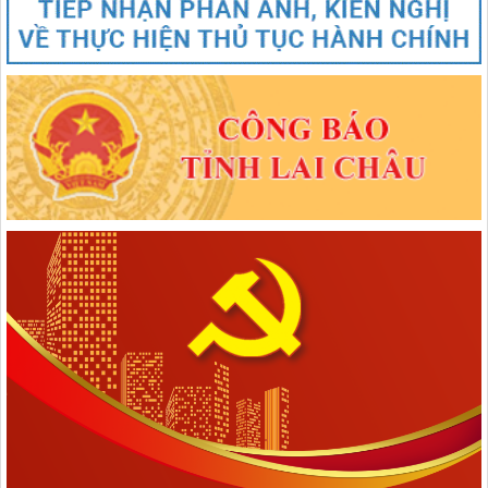
1670/NQ-UBTVQH15
Nghị quyết số 1670/NQ-UBTVQH15 của ỦY BAN THƯỜNG VỤ
QUỐC HỘI: Về việc sắp xếp các đơn vị hành chính cấp xã của tỉnh
Lai Châu năm 2025
lượt xem: 66 | lượt tải:46