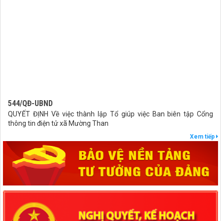
544/QĐ-UBND
QUYẾT ĐỊNH Về việc thành lập Tổ giúp việc Ban biên tập Cổng
thông tin điện tử xã Mường Than
lượt xem: 39 | lượt tải:20
Xem tiếp
407/QĐ-UBND
QUYẾT ĐỊNH Kiện toàn Ban biên tập Cổng thông tin điện tử xã
Mường Than
lượt xem: 44 | lượt tải:27
27/NQ-HĐND
Nghị quyết Thông qua chủ trương sắp xếp đơn vị hành chính cấp xã
của tỉnh Lai Châu năm 2025