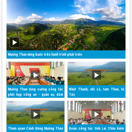
Mường Than vững bước trên hành trình phát triển
Mường Than tăng cường công tác
Nhất Thanh, nhì Lò, tam Than, tứ
phối hợp công an - quân sự, đảm
Tấc
bảo an ninh quốc gia và trật tự an
toàn xã hội
Tham quan Cánh Đồng Mường Than
Đoàn công tác tỉnh Lai Châu kiểm