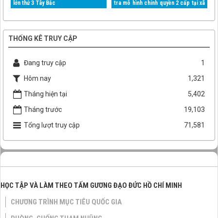
lớn thứ 3 Tây Bắc
tra mô hình chính quyền 2 cấp tại xã
Mường Than
THỐNG KÊ TRUY CẬP
Đang truy cập
1
Hôm nay
1,321
Tháng hiện tại
5,402
Tháng trước
19,103
Tổng lượt truy cập
71,581
HỌC TẬP VÀ LÀM THEO TẤM GƯƠNG ĐẠO ĐỨC HỒ CHÍ MINH
CHƯƠNG TRÌNH MỤC TIÊU QUỐC GIA