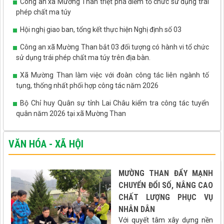
Công an xã Mường Than triệt phá điểm tổ chức sử dụng trái
phép chất ma túy
Hội nghị giao ban, tổng kết thực hiện Nghị định số 03
Công an xã Mường Than bắt 03 đối tượng có hành vi tổ chức
sử dụng trái phép chất ma túy trên địa bàn.
Xã Mường Than làm việc với đoàn công tác liên ngành tố
tụng, thống nhất phối hợp công tác năm 2026
Bộ Chỉ huy Quân sự tỉnh Lai Châu kiểm tra công tác tuyển
quân năm 2026 tại xã Mường Than
VĂN HÓA - XÃ HỘI
MƯỜNG THAN ĐẨY MẠNH
CHUYỂN ĐỔI SỐ, NÂNG CAO
CHẤT LƯỢNG PHỤC VỤ
NHÂN DÂN
Với quyết tâm xây dựng nền