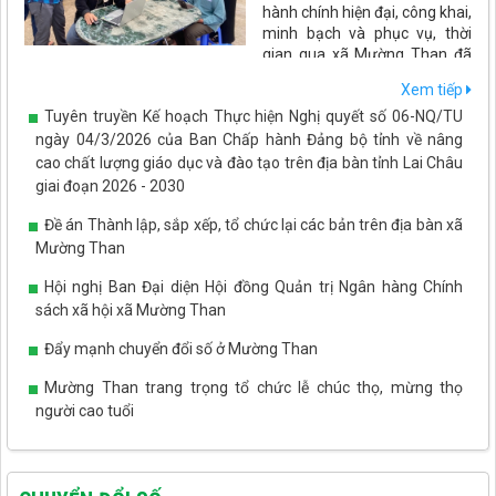
hành chính hiện đại, công khai,
minh bạch và phục vụ, thời
gian qua xã Mường Than đã
đẩy mạnh ứng dụng công nghệ thông tin, chuyển đổi số trong
Xem tiếp
mọi hoạt động quản lý, điều hành và giải quyết thủ tục hành
Tuyên truyền Kế hoạch Thực hiện Nghị quyết số 06-NQ/TU
chính. Những kết quả đạt được không chỉ nâng cao hiệu quả hoạt
động của cơ quan nhà nước mà còn tạo thuận lợi cho người dân,
ngày 04/3/2026 của Ban Chấp hành Đảng bộ tỉnh về nâng
doanh nghiệp, góp phần thúc đẩy phát triển kinh tế - xã hội trên
cao chất lượng giáo dục và đào tạo trên địa bàn tỉnh Lai Châu
địa bàn.
giai đoạn 2026 - 2030
Đề án Thành lập, sắp xếp, tổ chức lại các bản trên địa bàn xã
Mường Than
Hội nghị Ban Đại diện Hội đồng Quản trị Ngân hàng Chính
sách xã hội xã Mường Than
Đẩy mạnh chuyển đổi số ở Mường Than
Mường Than trang trọng tổ chức lễ chúc thọ, mừng thọ
người cao tuổi
Tết Tây Bắc - ấm áp tình yêu thương