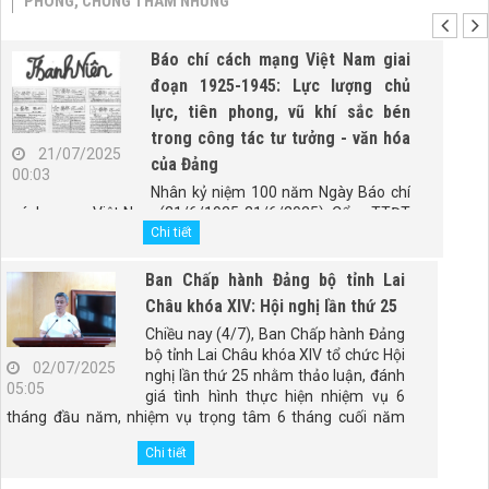
PHÒNG, CHỐNG THAM NHŨNG
Báo chí cách mạng Việt Nam giai
đoạn 1925-1945: Lực lượng chủ
lực, tiên phong, vũ khí sắc bén
trong công tác tư tưởng - văn hóa
21/07/2025
của Đảng
00:03
Nhân kỷ niệm 100 năm Ngày Báo chí
cách mạng Việt Nam (21/6/1925-21/6/2025), Cổng TTĐT
Chính phủ trân trọng giới thiệu bài viết "Báo chí cách mạng
Chi tiết
Việt Nam giai đoạn 1925-1945: Lực lượng chủ lực, tiên
phong, vũ khí sắc bén trong công tác tư tưởng - văn hóa
Ban Chấp hành Đảng bộ tỉnh Lai
của Đảng" của PGS.TS. Đào Duy Quát, nguyên Phó trưởng
Châu khóa XIV: Hội nghị lần thứ 25
Ban Thường trực Ban Tư tưởng - Văn hóa Trung ương
Chiều nay (4/7), Ban Chấp hành Đảng
(nay là Ban Tuyên giáo và Dân vận Trung ương).
bộ tỉnh Lai Châu khóa XIV tổ chức Hội
02/07/2025
nghị lần thứ 25 nhằm thảo luận, đánh
05:05
giá tình hình thực hiện nhiệm vụ 6
tháng đầu năm, nhiệm vụ trọng tâm 6 tháng cuối năm
2025; tổng kết 5 năm thực hiện Kết luận số 98-KL/TW,
Chi tiết
ngày 28/4/2021 của Ban Chấp hành Đảng bộ tỉnh. Đồng
chí Giàng Páo Mỷ - Ủy viên Ban Chấp hành Trung ương