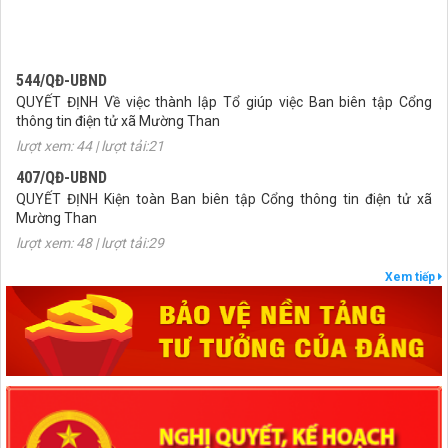
544/QĐ-UBND
QUYẾT ĐỊNH Về việc thành lập Tổ giúp việc Ban biên tập Cổng
thông tin điện tử xã Mường Than
lượt xem: 44 | lượt tải:21
407/QĐ-UBND
QUYẾT ĐỊNH Kiện toàn Ban biên tập Cổng thông tin điện tử xã
Mường Than
lượt xem: 48 | lượt tải:29
27/NQ-HĐND
Xem tiếp
Nghị quyết Thông qua chủ trương sắp xếp đơn vị hành chính cấp xã
của tỉnh Lai Châu năm 2025
lượt xem: 88 | lượt tải:54
1670/NQ-UBTVQH15
Nghị quyết số 1670/NQ-UBTVQH15 của ỦY BAN THƯỜNG VỤ
QUỐC HỘI: Về việc sắp xếp các đơn vị hành chính cấp xã của tỉnh
Lai Châu năm 2025
lượt xem: 69 | lượt tải:48