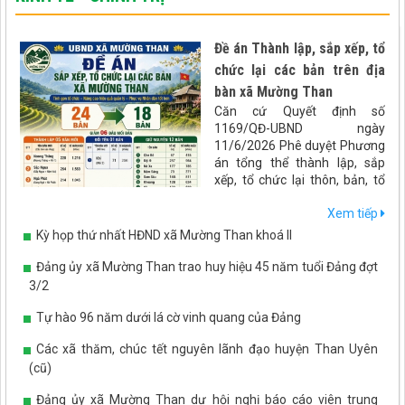
Đề án Thành lập, sắp xếp, tổ
chức lại các bản trên địa
bàn xã Mường Than
Căn cứ Quyết định số
1169/QĐ-UBND ngày
11/6/2026 Phê duyệt Phương
án tổng thể thành lập, sắp
xếp, tổ chức lại thôn, bản, tổ
dân phố trên địa bàn tỉnh Lai
Xem tiếp
Châu. UBND xã Mường Than
xây dựng đề án Sáp nhập bản
Kỳ họp thứ nhất HĐND xã Mường Than khoá II
trên địa bàn xã Mường Than
như sau:
Đảng ủy xã Mường Than trao huy hiệu 45 năm tuổi Đảng đợt
3/2
Tự hào 96 năm dưới lá cờ vinh quang của Đảng
Các xã thăm, chúc tết nguyên lãnh đạo huyện Than Uyên
(cũ)
Đảng ủy xã Mường Than dự hội nghị báo cáo viên trung