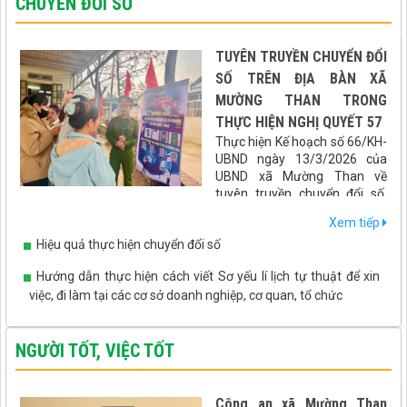
CHUYỂN ĐỔI SỐ
TUYÊN TRUYỀN CHUYỂN ĐỔI
SỐ TRÊN ĐỊA BÀN XÃ
MƯỜNG THAN TRONG
THỰC HIỆN NGHỊ QUYẾT 57
Thực hiện Kế hoạch số 66/KH-
UBND ngày 13/3/2026 của
UBND xã Mường Than về
tuyên truyền chuyển đổi số,
hướng dẫn tích hợp các loại giấy tờ, tài khoản an sinh xã hội lên
Xem tiếp
ứng dụng VNeID gắn với cuộc bầu cử Đại biểu Quốc hội khóa XVI
Hiệu quả thực hiện chuyển đổi số
và Đại biểu HĐND các cấp nhiệm kỳ 2026 - 2031, xã Mường Than
đã triển khai đồng bộ nhiều giải pháp thiết thực, hiệu quả, đưa
Hướng dẫn thực hiện cách viết Sơ yếu lí lịch tự thuật để xin
chuyển đổi số đến gần hơn với người dân.
việc, đi làm tại các cơ sở doanh nghiệp, cơ quan, tổ chức
NGƯỜI TỐT, VIỆC TỐT
Công an xã Mường Than