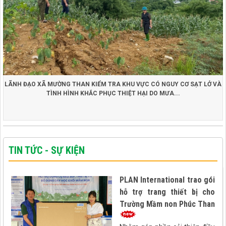
LÃNH ĐẠO XÃ MƯỜNG THAN KIỂM TRA KHU VỰC CÓ NGUY CƠ SẠT LỞ VÀ
TÌNH HÌNH KHẮC PHỤC THIỆT HẠI DO MƯA...
TIN TỨC - SỰ KIỆN
PLAN International trao gói
hỗ trợ trang thiết bị cho
Trường Mầm non Phúc Than