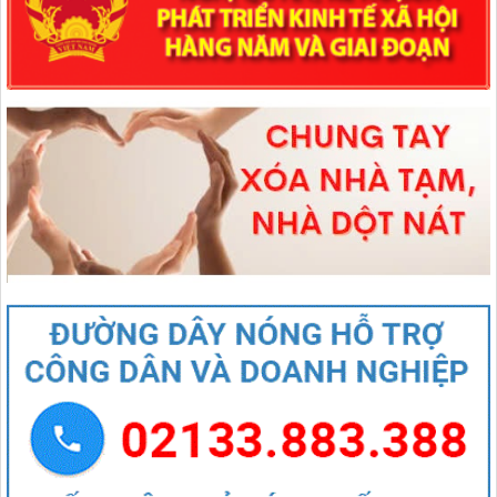
544/QĐ-UBND
QUYẾT ĐỊNH Về việc thành lập Tổ giúp việc Ban biên tập Cổng
thông tin điện tử xã Mường Than
lượt xem: 44 | lượt tải:21
407/QĐ-UBND
QUYẾT ĐỊNH Kiện toàn Ban biên tập Cổng thông tin điện tử xã
Mường Than
lượt xem: 48 | lượt tải:29
27/NQ-HĐND
Nghị quyết Thông qua chủ trương sắp xếp đơn vị hành chính cấp xã
của tỉnh Lai Châu năm 2025
lượt xem: 88 | lượt tải:54
1670/NQ-UBTVQH15
Nghị quyết số 1670/NQ-UBTVQH15 của ỦY BAN THƯỜNG VỤ
QUỐC HỘI: Về việc sắp xếp các đơn vị hành chính cấp xã của tỉnh
Lai Châu năm 2025
lượt xem: 69 | lượt tải:48