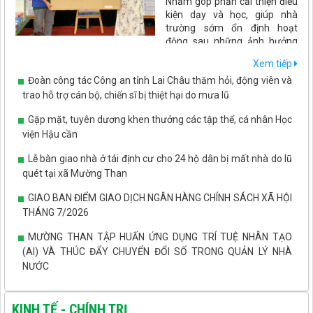
Nhằm góp phần cải thiện điều
kiện dạy và học, giúp nhà
trường sớm ổn định hoạt
động sau những ảnh hưởng
của thiên tai. Ngày 7/8, Tổ chức PLAN International đã đến thăm
Xem tiếp
và trao gói hỗ trợ trang thiết bị, đồ dùng dạy học và thiết bị phục
Đoàn công tác Công an tỉnh Lai Châu thăm hỏi, động viên và
vụ bán trú cho Trường Mầm non Phúc Than.
trao hỗ trợ cán bộ, chiến sĩ bị thiệt hại do mưa lũ
Gặp mặt, tuyên dương khen thưởng các tập thể, cá nhân Học
viện Hậu cần
Lễ bàn giao nhà ở tái định cư cho 24 hộ dân bị mất nhà do lũ
quét tại xã Mường Than
GIAO BAN ĐIỂM GIAO DỊCH NGÂN HÀNG CHÍNH SÁCH XÃ HỘI
THÁNG 7/2026
MƯỜNG THAN TẬP HUẤN ỨNG DỤNG TRÍ TUỆ NHÂN TẠO
(AI) VÀ THÚC ĐẨY CHUYỂN ĐỔI SỐ TRONG QUẢN LÝ NHÀ
NƯỚC
MƯỜNG THAN THẨM ĐỊNH QUY HOẠCH CHI TIẾT KHU
TRUNG TÂM XÃ
KINH TẾ - CHÍNH TRỊ