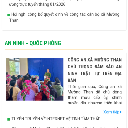
ương trực tuyến tháng 01/2026
Hội nghị công bố quyết định về công tác cán bộ xã Mường
Than
AN NINH - QUỐC PHÒNG
CÔNG AN XÃ MƯỜNG THAN
CHÚ TRỌNG ĐẢM BẢO AN
NINH TRẬT TỰ TRÊN ĐỊA
BÀN
Thời gian qua, Công an xã
Mường Than đã chủ động
tham mưu cấp ủy, chính
quyền địa phương triển khai
đồng bộ nhiều giải pháp nhằm giữ vững an ninh chính trị, bảo
Xem tiếp
đảm trật tự an toàn xã hội, góp phần tạo môi trường ổn định để
TUYÊN TRUYỀN VỀ INTERNET VỆ TINH TẦM THẤP
phát triển kinh tế - xã hội trên địa bàn.