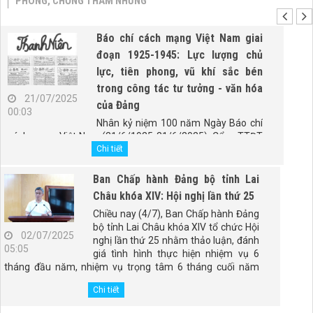
PHÒNG, CHỐNG THAM NHŨNG
Báo chí cách mạng Việt Nam giai
đoạn 1925-1945: Lực lượng chủ
lực, tiên phong, vũ khí sắc bén
trong công tác tư tưởng - văn hóa
21/07/2025
của Đảng
00:03
Nhân kỷ niệm 100 năm Ngày Báo chí
cách mạng Việt Nam (21/6/1925-21/6/2025), Cổng TTĐT
Chính phủ trân trọng giới thiệu bài viết "Báo chí cách mạng
Chi tiết
Việt Nam giai đoạn 1925-1945: Lực lượng chủ lực, tiên
phong, vũ khí sắc bén trong công tác tư tưởng - văn hóa
Ban Chấp hành Đảng bộ tỉnh Lai
của Đảng" của PGS.TS. Đào Duy Quát, nguyên Phó trưởng
Châu khóa XIV: Hội nghị lần thứ 25
Ban Thường trực Ban Tư tưởng - Văn hóa Trung ương
Chiều nay (4/7), Ban Chấp hành Đảng
(nay là Ban Tuyên giáo và Dân vận Trung ương).
bộ tỉnh Lai Châu khóa XIV tổ chức Hội
02/07/2025
nghị lần thứ 25 nhằm thảo luận, đánh
05:05
giá tình hình thực hiện nhiệm vụ 6
tháng đầu năm, nhiệm vụ trọng tâm 6 tháng cuối năm
2025; tổng kết 5 năm thực hiện Kết luận số 98-KL/TW,
Chi tiết
ngày 28/4/2021 của Ban Chấp hành Đảng bộ tỉnh. Đồng
chí Giàng Páo Mỷ - Ủy viên Ban Chấp hành Trung ương