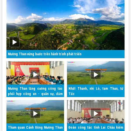
Mường Than vững bước trên hành trình phát triển
Mường Than tăng cường công tác
Nhất Thanh, nhì Lò, tam Than, tứ
phối hợp công an - quân sự, đảm
Tấc
bảo an ninh quốc gia và trật tự an
toàn xã hội
Tham quan Cánh Đồng Mường Than
Đoàn công tác tỉnh Lai Châu kiểm