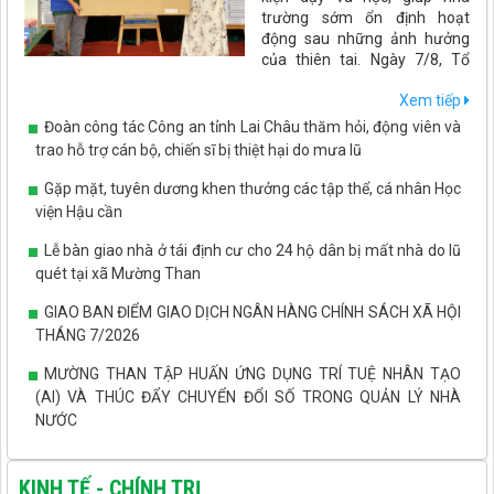
trường sớm ổn định hoạt
động sau những ảnh hưởng
của thiên tai. Ngày 7/8, Tổ
chức PLAN International đã đến thăm và trao gói hỗ trợ trang
Xem tiếp
thiết bị, đồ dùng dạy học và thiết bị phục vụ bán trú cho Trường
Mầm non Phúc Than.
Đoàn công tác Công an tỉnh Lai Châu thăm hỏi, động viên và
trao hỗ trợ cán bộ, chiến sĩ bị thiệt hại do mưa lũ
Gặp mặt, tuyên dương khen thưởng các tập thể, cá nhân Học
viện Hậu cần
Lễ bàn giao nhà ở tái định cư cho 24 hộ dân bị mất nhà do lũ
quét tại xã Mường Than
GIAO BAN ĐIỂM GIAO DỊCH NGÂN HÀNG CHÍNH SÁCH XÃ HỘI
THÁNG 7/2026
MƯỜNG THAN TẬP HUẤN ỨNG DỤNG TRÍ TUỆ NHÂN TẠO
(AI) VÀ THÚC ĐẨY CHUYỂN ĐỔI SỐ TRONG QUẢN LÝ NHÀ
NƯỚC
MƯỜNG THAN THẨM ĐỊNH QUY HOẠCH CHI TIẾT KHU
TRUNG TÂM XÃ
KINH TẾ - CHÍNH TRỊ