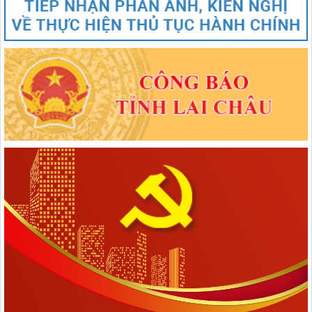
1670/NQ-UBTVQH15
Nghị quyết số 1670/NQ-UBTVQH15 của ỦY BAN THƯỜNG VỤ
QUỐC HỘI: Về việc sắp xếp các đơn vị hành chính cấp xã của tỉnh
Lai Châu năm 2025
lượt xem: 72 | lượt tải:49