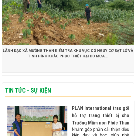
LÃNH ĐẠO XÃ MƯỜNG THAN KIỂM TRA KHU VỰC CÓ NGUY CƠ SẠT LỞ VÀ
TÌNH HÌNH KHẮC PHỤC THIỆT HẠI DO MƯA...
TIN TỨC - SỰ KIỆN
PLAN International trao gói
hỗ trợ trang thiết bị cho
Trường Mầm non Phúc Than
Nhằm góp phần cải thiện điều
kiện dạy và học, giúp nhà