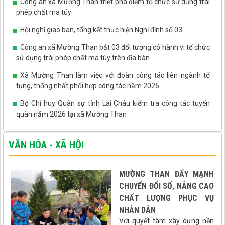
Công an xã Mường Than triệt phá điểm tổ chức sử dụng trái
phép chất ma túy
Hội nghị giao ban, tổng kết thực hiện Nghị định số 03
Công an xã Mường Than bắt 03 đối tượng có hành vi tổ chức
sử dụng trái phép chất ma túy trên địa bàn.
Xã Mường Than làm việc với đoàn công tác liên ngành tố
tụng, thống nhất phối hợp công tác năm 2026
Bộ Chỉ huy Quân sự tỉnh Lai Châu kiểm tra công tác tuyển
quân năm 2026 tại xã Mường Than
VĂN HÓA - XÃ HỘI
MƯỜNG THAN ĐẨY MẠNH
CHUYỂN ĐỔI SỐ, NÂNG CAO
CHẤT LƯỢNG PHỤC VỤ
NHÂN DÂN
Với quyết tâm xây dựng nền