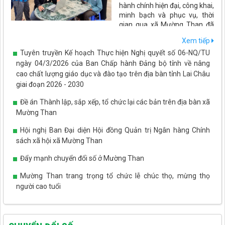
hành chính hiện đại, công khai,
minh bạch và phục vụ, thời
gian qua xã Mường Than đã
đẩy mạnh ứng dụng công nghệ thông tin, chuyển đổi số trong
Xem tiếp
mọi hoạt động quản lý, điều hành và giải quyết thủ tục hành
Tuyên truyền Kế hoạch Thực hiện Nghị quyết số 06-NQ/TU
chính. Những kết quả đạt được không chỉ nâng cao hiệu quả hoạt
động của cơ quan nhà nước mà còn tạo thuận lợi cho người dân,
ngày 04/3/2026 của Ban Chấp hành Đảng bộ tỉnh về nâng
doanh nghiệp, góp phần thúc đẩy phát triển kinh tế - xã hội trên
cao chất lượng giáo dục và đào tạo trên địa bàn tỉnh Lai Châu
địa bàn.
giai đoạn 2026 - 2030
Đề án Thành lập, sắp xếp, tổ chức lại các bản trên địa bàn xã
Mường Than
Hội nghị Ban Đại diện Hội đồng Quản trị Ngân hàng Chính
sách xã hội xã Mường Than
Đẩy mạnh chuyển đổi số ở Mường Than
Mường Than trang trọng tổ chức lễ chúc thọ, mừng thọ
người cao tuổi
Tết Tây Bắc - ấm áp tình yêu thương