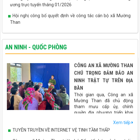
ương trực tuyến tháng 01/2026
Hội nghị công bố quyết định về công tác cán bộ xã Mường
Than
AN NINH - QUỐC PHÒNG
CÔNG AN XÃ MƯỜNG THAN
CHÚ TRỌNG ĐẢM BẢO AN
NINH TRẬT TỰ TRÊN ĐỊA
BÀN
Thời gian qua, Công an xã
Mường Than đã chủ động
tham mưu cấp ủy, chính
quyền địa phương triển khai
đồng bộ nhiều giải pháp nhằm giữ vững an ninh chính trị, bảo
Xem tiếp
đảm trật tự an toàn xã hội, góp phần tạo môi trường ổn định để
TUYÊN TRUYỀN VỀ INTERNET VỆ TINH TẦM THẤP
phát triển kinh tế - xã hội trên địa bàn.