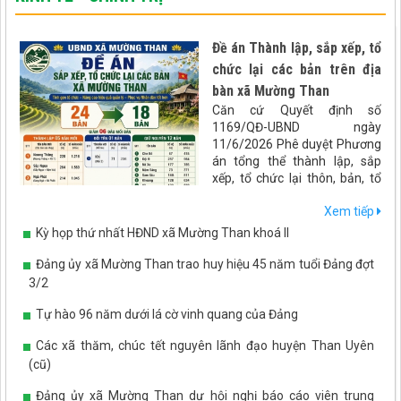
Đề án Thành lập, sắp xếp, tổ
chức lại các bản trên địa
bàn xã Mường Than
Căn cứ Quyết định số
1169/QĐ-UBND ngày
11/6/2026 Phê duyệt Phương
án tổng thể thành lập, sắp
xếp, tổ chức lại thôn, bản, tổ
dân phố trên địa bàn tỉnh Lai
Xem tiếp
Châu. UBND xã Mường Than
xây dựng đề án Sáp nhập bản
Kỳ họp thứ nhất HĐND xã Mường Than khoá II
trên địa bàn xã Mường Than
như sau:
Đảng ủy xã Mường Than trao huy hiệu 45 năm tuổi Đảng đợt
3/2
Tự hào 96 năm dưới lá cờ vinh quang của Đảng
Các xã thăm, chúc tết nguyên lãnh đạo huyện Than Uyên
(cũ)
Đảng ủy xã Mường Than dự hội nghị báo cáo viên trung