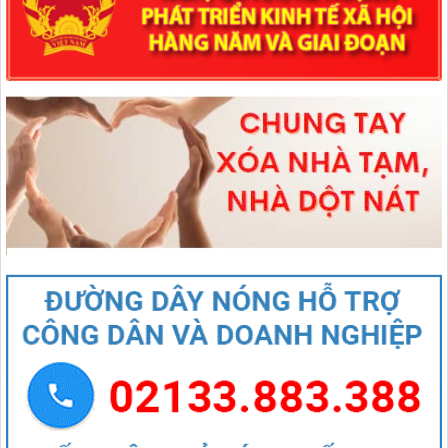
lượt xem: 90 | lượt tải:54
1670/NQ-UBTVQH15
Nghị quyết số 1670/NQ-UBTVQH15 của ỦY BAN THƯỜNG VỤ
QUỐC HỘI: Về việc sắp xếp các đơn vị hành chính cấp xã của tỉnh
Lai Châu năm 2025
lượt xem: 72 | lượt tải:49
544/QĐ-UBND
QUYẾT ĐỊNH Về việc thành lập Tổ giúp việc Ban biên tập Cổng
thông tin điện tử xã Mường Than
lượt xem: 47 | lượt tải:21
407/QĐ-UBND
QUYẾT ĐỊNH Kiện toàn Ban biên tập Cổng thông tin điện tử xã
Mường Than
lượt xem: 49 | lượt tải:29
27/NQ-HĐND
Nghị quyết Thông qua chủ trương sắp xếp đơn vị hành chính cấp xã
của tỉnh Lai Châu năm 2025
lượt xem: 90 | lượt tải:54