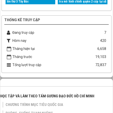
lớn thứ 3 Tây Bắc
tra mô hình chính quyền 2 cấp tại xã
Mường Than
THỐNG KÊ TRUY CẬP
Đang truy cập
7
Hôm nay
420
Tháng hiện tại
6,658
Tháng trước
19,103
Tổng lượt truy cập
72,837
HỌC TẬP VÀ LÀM THEO TẤM GƯƠNG ĐẠO ĐỨC HỒ CHÍ MINH
CHƯƠNG TRÌNH MỤC TIÊU QUỐC GIA