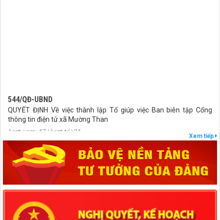
544/QĐ-UBND
QUYẾT ĐỊNH Về việc thành lập Tổ giúp việc Ban biên tập Cổng
thông tin điện tử xã Mường Than
lượt xem: 47 | lượt tải:21
Xem tiếp
407/QĐ-UBND
QUYẾT ĐỊNH Kiện toàn Ban biên tập Cổng thông tin điện tử xã
Mường Than
lượt xem: 49 | lượt tải:29
27/NQ-HĐND
Nghị quyết Thông qua chủ trương sắp xếp đơn vị hành chính cấp xã
của tỉnh Lai Châu năm 2025