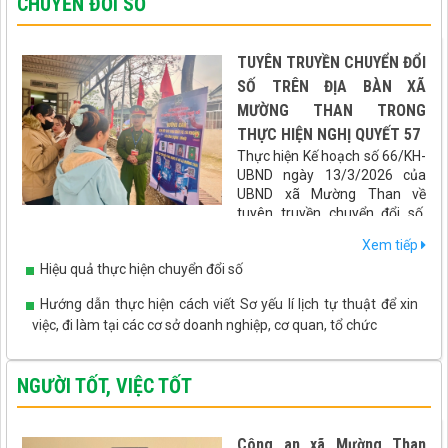
CHUYỂN ĐỔI SỐ
TUYÊN TRUYỀN CHUYỂN ĐỔI
SỐ TRÊN ĐỊA BÀN XÃ
MƯỜNG THAN TRONG
THỰC HIỆN NGHỊ QUYẾT 57
Thực hiện Kế hoạch số 66/KH-
UBND ngày 13/3/2026 của
UBND xã Mường Than về
tuyên truyền chuyển đổi số,
hướng dẫn tích hợp các loại giấy tờ, tài khoản an sinh xã hội lên
Xem tiếp
ứng dụng VNeID gắn với cuộc bầu cử Đại biểu Quốc hội khóa XVI
Hiệu quả thực hiện chuyển đổi số
và Đại biểu HĐND các cấp nhiệm kỳ 2026 - 2031, xã Mường Than
đã triển khai đồng bộ nhiều giải pháp thiết thực, hiệu quả, đưa
Hướng dẫn thực hiện cách viết Sơ yếu lí lịch tự thuật để xin
chuyển đổi số đến gần hơn với người dân.
việc, đi làm tại các cơ sở doanh nghiệp, cơ quan, tổ chức
NGƯỜI TỐT, VIỆC TỐT
Công an xã Mường Than